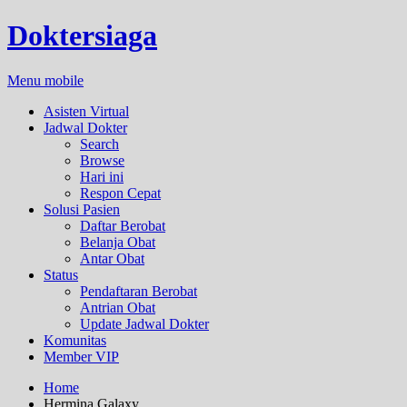
Doktersiaga
Menu mobile
Asisten Virtual
Jadwal Dokter
Search
Browse
Hari ini
Respon Cepat
Solusi Pasien
Daftar Berobat
Belanja Obat
Antar Obat
Status
Pendaftaran Berobat
Antrian Obat
Update Jadwal Dokter
Komunitas
Member VIP
Home
Hermina Galaxy