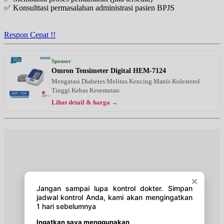
✅ Konsulttasi permasalahan administrasi pasien BPJS
Selasa, 01/09/2026
Jam 18:00 - 19:00
EKSEKUTIF
Respon Cepat !!
Sabtu, 05/09/2026
Jam 15:00 - 16:00
Sponsor
EKSEKUTIF
Omron Tensimeter Digital HEM-7124
Mengatasi Diabetes Melitus Kencing Manis Kolesterol
Tinggi Kebas Kesemutan
Lihat detail & harga →