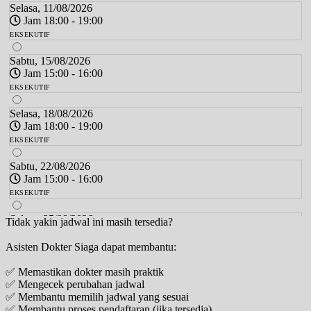
Selasa, 11/08/2026
Jam 18:00 - 19:00
EKSEKUTIF
Sabtu, 15/08/2026
Jam 15:00 - 16:00
EKSEKUTIF
Selasa, 18/08/2026
Jam 18:00 - 19:00
EKSEKUTIF
Sabtu, 22/08/2026
Jam 15:00 - 16:00
EKSEKUTIF
Selasa, 25/08/2026
Tidak yakin jadwal ini masih tersedia?
Jam 18:00 - 19:00
Asisten Dokter Siaga dapat membantu:
EKSEKUTIF
✅ Memastikan dokter masih praktik
Sabtu, 29/08/2026
✅ Mengecek perubahan jadwal
Jam 15:00 - 16:00
✅ Membantu memilih jadwal yang sesuai
EKSEKUTIF
✅ Membantu proses pendaftaran (jika tersedia)