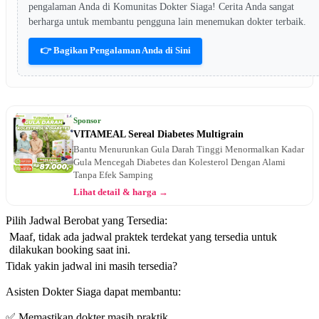
pengalaman Anda di Komunitas Dokter Siaga! Cerita Anda sangat
berharga untuk membantu pengguna lain menemukan dokter terbaik.
👉 Bagikan Pengalaman Anda di Sini
Sponsor
VITAMEAL Sereal Diabetes Multigrain
Bantu Menurunkan Gula Darah Tinggi Menormalkan Kadar
Gula Mencegah Diabetes dan Kolesterol Dengan Alami
Tanpa Efek Samping
Lihat detail & harga →
Pilih Jadwal Berobat yang Tersedia:
Maaf, tidak ada jadwal praktek terdekat yang tersedia untuk
dilakukan booking saat ini.
Tidak yakin jadwal ini masih tersedia?
Asisten Dokter Siaga dapat membantu:
✅ Memastikan dokter masih praktik