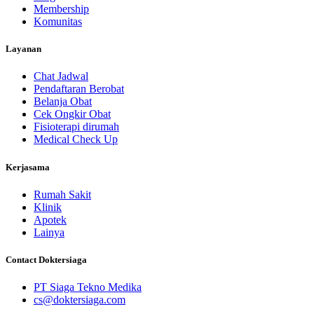
Membership
Komunitas
Layanan
Chat Jadwal
Pendaftaran Berobat
Belanja Obat
Cek Ongkir Obat
Fisioterapi dirumah
Medical Check Up
Kerjasama
Rumah Sakit
Klinik
Apotek
Lainya
Contact Doktersiaga
PT Siaga Tekno Medika
cs@doktersiaga.com