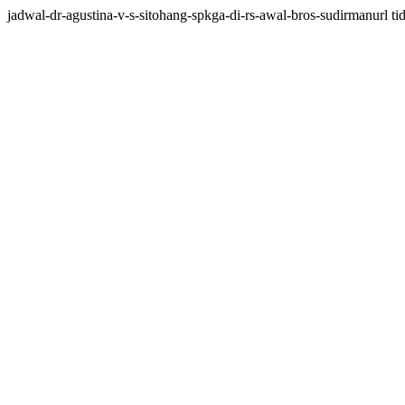
jadwal-dr-agustina-v-s-sitohang-spkga-di-rs-awal-bros-sudirmanurl tid