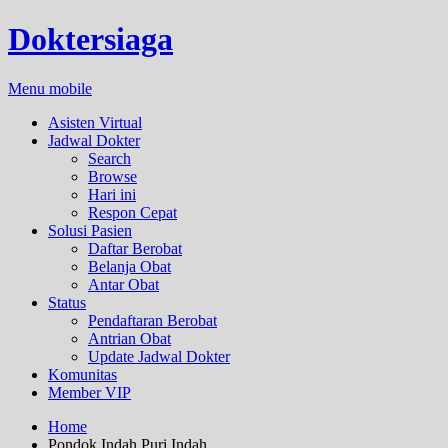
Doktersiaga
Menu mobile
Asisten Virtual
Jadwal Dokter
Search
Browse
Hari ini
Respon Cepat
Solusi Pasien
Daftar Berobat
Belanja Obat
Antar Obat
Status
Pendaftaran Berobat
Antrian Obat
Update Jadwal Dokter
Komunitas
Member VIP
Home
Pondok Indah Puri Indah