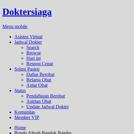
Doktersiaga
Menu mobile
Asisten Virtual
Jadwal Dokter
Search
Browse
Hari ini
Respon Cepat
Solusi Pasien
Daftar Berobat
Belanja Obat
Antar Obat
Status
Pendaftaran Berobat
Antrian Obat
Update Jadwal Dokter
Komunitas
Member VIP
Home
Bunda Aliyah Pondok Bambu