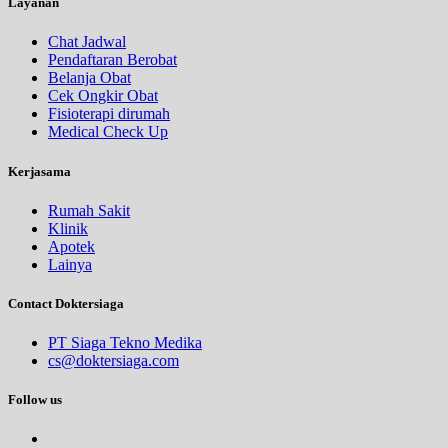
Layanan
Chat Jadwal
Pendaftaran Berobat
Belanja Obat
Cek Ongkir Obat
Fisioterapi dirumah
Medical Check Up
Kerjasama
Rumah Sakit
Klinik
Apotek
Lainya
Contact Doktersiaga
PT Siaga Tekno Medika
cs@doktersiaga.com
Follow us