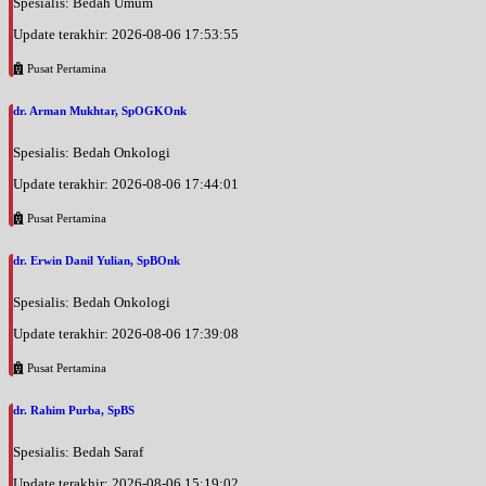
Spesialis: Bedah Umum
EKSEKUTIF
Update terakhir: 2026-08-06 17:53:55
Jumat, 04/09/2026
Pusat Pertamina
Jam 14:30 - 15:00
EKSEKUTIF
dr. Arman Mukhtar, SpOGKOnk
Jumat, 04/09/2026
Spesialis: Bedah Onkologi
Jam 15:00 - 17:00
BPJS
Update terakhir: 2026-08-06 17:44:01
Pusat Pertamina
dr. Erwin Danil Yulian, SpBOnk
Spesialis: Bedah Onkologi
Update terakhir: 2026-08-06 17:39:08
Pusat Pertamina
dr. Rahim Purba, SpBS
Spesialis: Bedah Saraf
Update terakhir: 2026-08-06 15:19:02