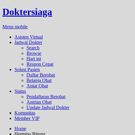
Doktersiaga
Menu mobile
Asisten Virtual
Jadwal Dokter
Search
Browse
Hari ini
Respon Cepat
Solusi Pasien
Daftar Berobat
Belanja Obat
Antar Obat
Status
Pendaftaran Berobat
Antrian Obat
Update Jadwal Dokter
Komunitas
Member VIP
Home
Hermina Bitung