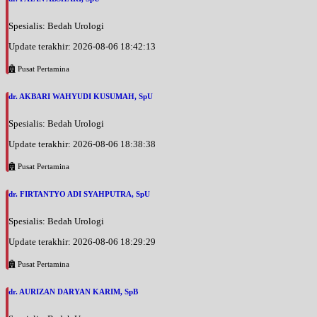
BPJS
Spesialis: Bedah Urologi
Senin, 31/08/2026
Jam 14:30 - 15:00
Update terakhir: 2026-08-06 18:42:13
EKSEKUTIF
Pusat Pertamina
Senin, 31/08/2026
Jam 15:00 - 17:00
dr. AKBARI WAHYUDI KUSUMAH, SpU
BPJS
Spesialis: Bedah Urologi
Selasa, 01/09/2026
Update terakhir: 2026-08-06 18:38:38
Jam 13:00 - 15:00
BPJS
Pusat Pertamina
Selasa, 01/09/2026
dr. FIRTANTYO ADI SYAHPUTRA, SpU
Jam 15:00 - 15:30
EKSEKUTIF
Spesialis: Bedah Urologi
Update terakhir: 2026-08-06 18:29:29
Rabu, 02/09/2026
Jam 09:00 - 11:00
Pusat Pertamina
BPJS
dr. AURIZAN DARYAN KARIM, SpB
Rabu, 02/09/2026
Jam 11:00 - 11:30