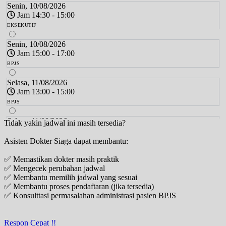
Senin, 10/08/2026
Jam 14:30 - 15:00
EKSEKUTIF
Senin, 10/08/2026
Jam 15:00 - 17:00
BPJS
Selasa, 11/08/2026
Jam 13:00 - 15:00
BPJS
Selasa, 11/08/2026
Tidak yakin jadwal ini masih tersedia?
Jam 15:00 - 15:30
Asisten Dokter Siaga dapat membantu:
EKSEKUTIF
✅ Memastikan dokter masih praktik
Rabu, 12/08/2026
✅ Mengecek perubahan jadwal
Jam 09:00 - 11:00
✅ Membantu memilih jadwal yang sesuai
BPJS
✅ Membantu proses pendaftaran (jika tersedia)
✅ Konsulttasi permasalahan administrasi pasien BPJS
Rabu, 12/08/2026
Jam 11:00 - 11:30
EKSEKUTIF
Respon Cepat !!