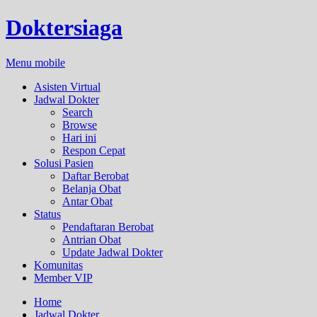
Doktersiaga
Menu mobile
Asisten Virtual
Jadwal Dokter
Search
Browse
Hari ini
Respon Cepat
Solusi Pasien
Daftar Berobat
Belanja Obat
Antar Obat
Status
Pendaftaran Berobat
Antrian Obat
Update Jadwal Dokter
Komunitas
Member VIP
Home
Jadwal Dokter