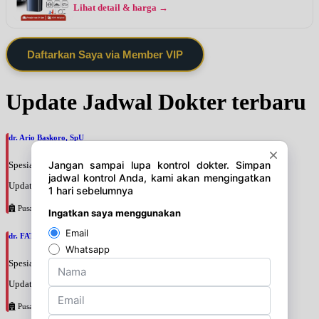
Lihat detail & harga →
Daftarkan Saya via Member VIP
Update Jadwal Dokter terbaru
dr. Ario Baskoro, SpU
Spesialis: Bedah Urologi
Update terakhir: 2026-08-06 18:46:06
Pusat Pertamina
dr. FATAN ABSHARI, SpU
Spesialis: Bedah Urologi
Update terakhir: 2026-08-06 18:42:13
Pusat Pertamina