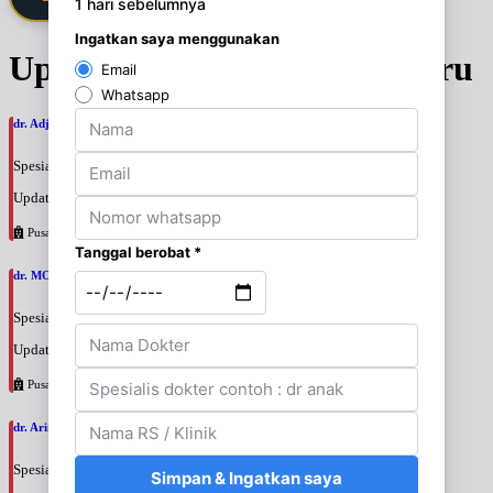
Update Jadwal Dokter terbaru
dr. Adji Suprajitno, SpPD
Spesialis: Penyakit Dalam
Update terakhir: 2026-08-07 20:37:59
Pusat Pertamina
dr. MOCHAMAD PASHA, SpPD
Spesialis: Penyakit Dalam
Update terakhir: 2026-08-07 20:35:45
Pusat Pertamina
dr. Arini Purwono, SpP
Spesialis: Paru