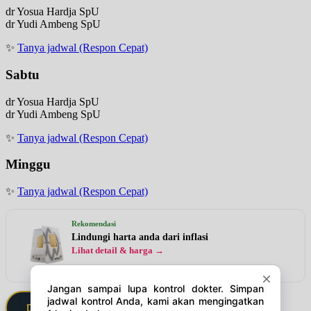
dr Yosua Hardja SpU
dr Yudi Ambeng SpU
✨
Tanya jadwal (Respon Cepat)
Sabtu
dr Yosua Hardja SpU
dr Yudi Ambeng SpU
✨
Tanya jadwal (Respon Cepat)
Minggu
✨
Tanya jadwal (Respon Cepat)
Rekomendasi
Lindungi harta anda dari inflasi
Lihat detail & harga →
Daftarkan Saya via Member VIP