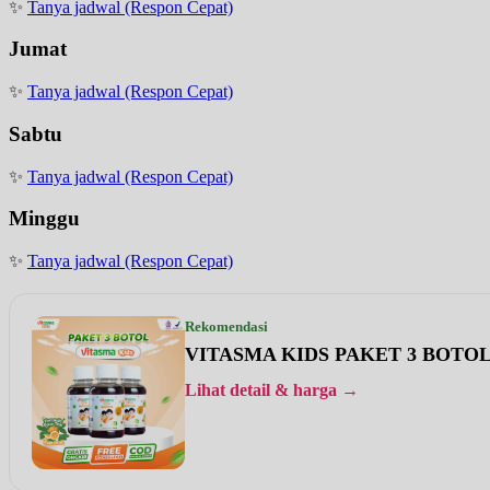
✨
Tanya jadwal (Respon Cepat)
Jumat
✨
Tanya jadwal (Respon Cepat)
Sabtu
✨
Tanya jadwal (Respon Cepat)
Minggu
✨
Tanya jadwal (Respon Cepat)
Rekomendasi
VITASMA KIDS PAKET 3 BOTO
Lihat detail & harga →