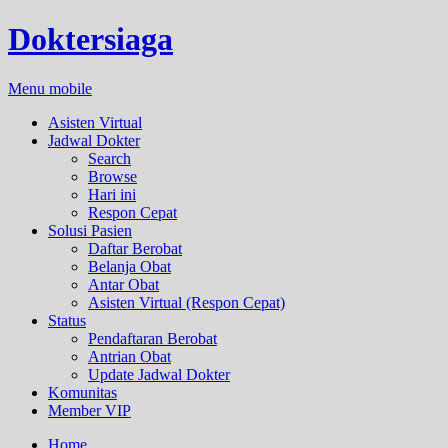
Doktersiaga
Menu mobile
Asisten Virtual
Jadwal Dokter
Search
Browse
Hari ini
Respon Cepat
Solusi Pasien
Daftar Berobat
Belanja Obat
Antar Obat
Asisten Virtual (Respon Cepat)
Status
Pendaftaran Berobat
Antrian Obat
Update Jadwal Dokter
Komunitas
Member VIP
Home