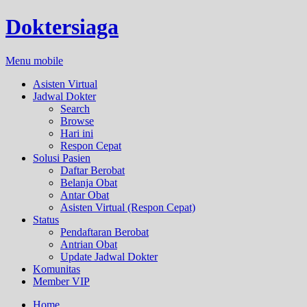
Doktersiaga
Menu mobile
Asisten Virtual
Jadwal Dokter
Search
Browse
Hari ini
Respon Cepat
Solusi Pasien
Daftar Berobat
Belanja Obat
Antar Obat
Asisten Virtual (Respon Cepat)
Status
Pendaftaran Berobat
Antrian Obat
Update Jadwal Dokter
Komunitas
Member VIP
Home