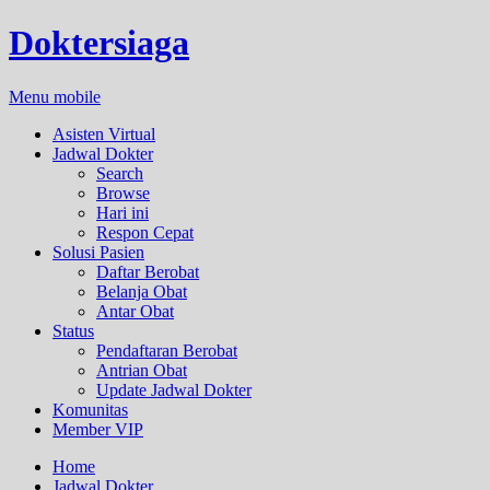
Doktersiaga
Menu mobile
Asisten Virtual
Jadwal Dokter
Search
Browse
Hari ini
Respon Cepat
Solusi Pasien
Daftar Berobat
Belanja Obat
Antar Obat
Status
Pendaftaran Berobat
Antrian Obat
Update Jadwal Dokter
Komunitas
Member VIP
Home
Jadwal Dokter