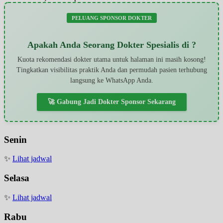
PELUANG SPONSOR DOKTER
Apakah Anda Seorang Dokter Spesialis di ?
Kuota rekomendasi dokter utama untuk halaman ini masih kosong!
Tingkatkan visibilitas praktik Anda dan permudah pasien terhubung
langsung ke WhatsApp Anda.
🚀 Gabung Jadi Dokter Sponsor Sekarang
Senin
✨
Lihat jadwal
Selasa
✨
Lihat jadwal
Rabu