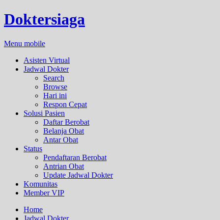
Doktersiaga
Menu mobile
Asisten Virtual
Jadwal Dokter
Search
Browse
Hari ini
Respon Cepat
Solusi Pasien
Daftar Berobat
Belanja Obat
Antar Obat
Status
Pendaftaran Berobat
Antrian Obat
Update Jadwal Dokter
Komunitas
Member VIP
Home
Jadwal Dokter