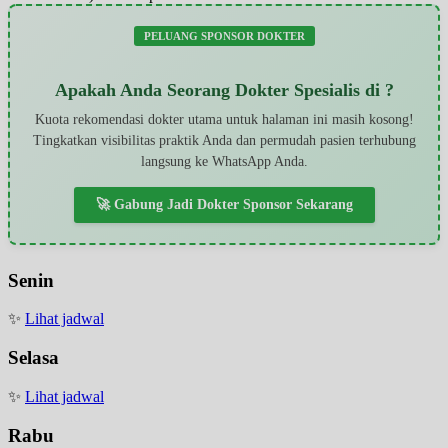
PELUANG SPONSOR DOKTER
Apakah Anda Seorang Dokter Spesialis di ?
Kuota rekomendasi dokter utama untuk halaman ini masih kosong!
Tingkatkan visibilitas praktik Anda dan permudah pasien terhubung
langsung ke WhatsApp Anda.
🚀 Gabung Jadi Dokter Sponsor Sekarang
Senin
✨
Lihat jadwal
Selasa
✨
Lihat jadwal
Rabu