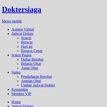
Doktersiaga
Menu mobile
Asisten Virtual
Jadwal Dokter
Search
Browse
Hari ini
Respon Cepat
Solusi Pasien
Daftar Berobat
Belanja Obat
Antar Obat
Status
Pendaftaran Berobat
Antrian Obat
Update Jadwal Dokter
Komunitas
Member VIP
Home
Jadwal Dokter