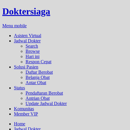
Doktersiaga
Menu mobile
Asisten Virtual
Jadwal Dokter
Search
Browse
Hari ini
Respon Cepat
Solusi Pasien
Daftar Berobat
Belanja Obat
Antar Obat
Status
Pendaftaran Berobat
Antrian Obat
Update Jadwal Dokter
Komunitas
Member VIP
Home
Jadwal Dokter