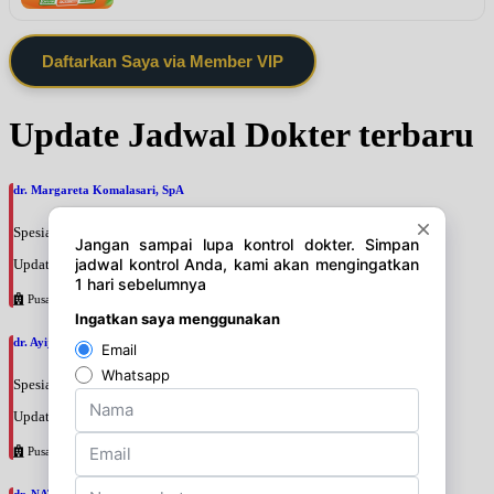
Daftarkan Saya via Member VIP
Update Jadwal Dokter terbaru
dr. Margareta Komalasari, SpA
Spesialis: Anak
Update terakhir: 2026-08-06 10:17:52
Pusat Pertamina
dr. Ayijati Khairani, SpA
Spesialis: Anak
Update terakhir: 2026-08-06 10:15:48
Pusat Pertamina
dr. NATIA ANJARSARI WIDYATI, SpA