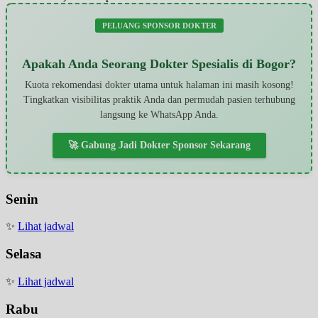
PELUANG SPONSOR DOKTER
Apakah Anda Seorang Dokter Spesialis di Bogor?
Kuota rekomendasi dokter utama untuk halaman ini masih kosong!
Tingkatkan visibilitas praktik Anda dan permudah pasien terhubung
langsung ke WhatsApp Anda.
🚀 Gabung Jadi Dokter Sponsor Sekarang
Senin
✨
Lihat jadwal
Selasa
✨
Lihat jadwal
Rabu