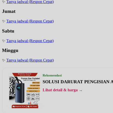
✨
Tanya jadwal (Respon Cepat)
Jumat
✨
Tanya jadwal (Respon Cepat)
Sabtu
✨
Tanya jadwal (Respon Cepat)
Minggu
✨
Tanya jadwal (Respon Cepat)
Rekomendasi
SOLUSI DARURAT PENGISIAN A
Lihat detail & harga →