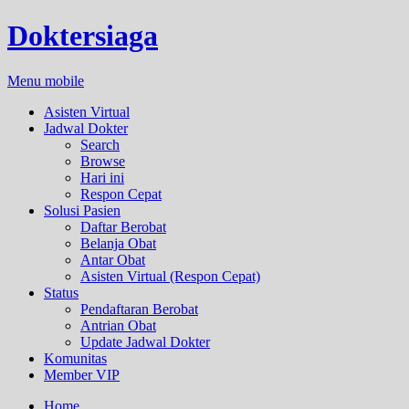
Doktersiaga
Menu mobile
Asisten Virtual
Jadwal Dokter
Search
Browse
Hari ini
Respon Cepat
Solusi Pasien
Daftar Berobat
Belanja Obat
Antar Obat
Asisten Virtual (Respon Cepat)
Status
Pendaftaran Berobat
Antrian Obat
Update Jadwal Dokter
Komunitas
Member VIP
Home