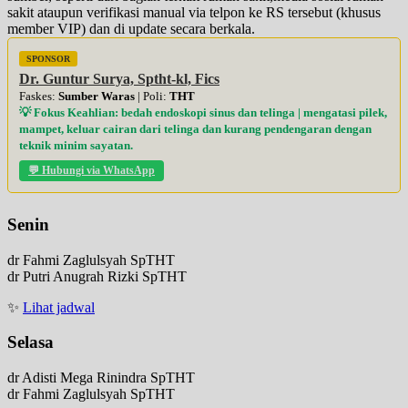
sakit ataupun verifikasi manual via telpon ke RS tersebut (khusus
member VIP) dan di update secara berkala.
SPONSOR
Dr. Guntur Surya, Sptht-kl, Fics
Faskes:
Sumber Waras
| Poli:
THT
💡 Fokus Keahlian: bedah endoskopi sinus dan telinga | mengatasi pilek,
mampet, keluar cairan dari telinga dan kurang pendengaran dengan
teknik minim sayatan.
💬 Hubungi via WhatsApp
Senin
dr Fahmi Zaglulsyah SpTHT
dr Putri Anugrah Rizki SpTHT
✨
Lihat jadwal
Selasa
dr Adisti Mega Rinindra SpTHT
dr Fahmi Zaglulsyah SpTHT