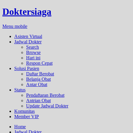
Doktersiaga
Menu mobile
Asisten Virtual
Jadwal Dokter
Search
Browse
Hari ini
Respon Cepat
Solusi Pasien
Daftar Berobat
Belanja Obat
Antar Obat
Status
Pendaftaran Berobat
Antrian Obat
Update Jadwal Dokter
Komunitas
Member VIP
Home
Jadwal Dokter