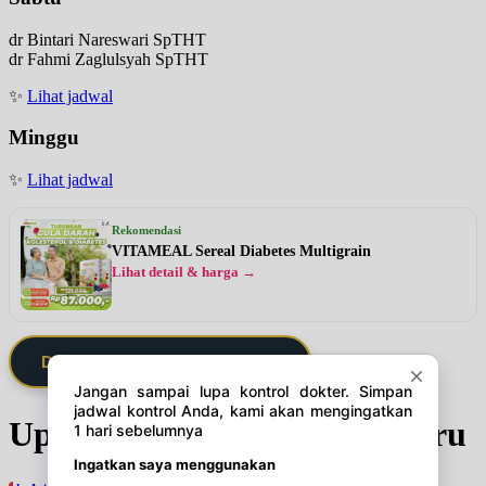
dr Bintari Nareswari SpTHT
dr Fahmi Zaglulsyah SpTHT
✨
Lihat jadwal
Minggu
✨
Lihat jadwal
Rekomendasi
VITAMEAL Sereal Diabetes Multigrain
Lihat detail & harga →
Daftarkan Saya via Member VIP
Update Jadwal Dokter terbaru