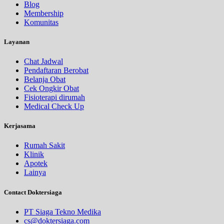
Blog
Membership
Komunitas
Layanan
Chat Jadwal
Pendaftaran Berobat
Belanja Obat
Cek Ongkir Obat
Fisioterapi dirumah
Medical Check Up
Kerjasama
Rumah Sakit
Klinik
Apotek
Lainya
Contact Doktersiaga
PT Siaga Tekno Medika
cs@doktersiaga.com