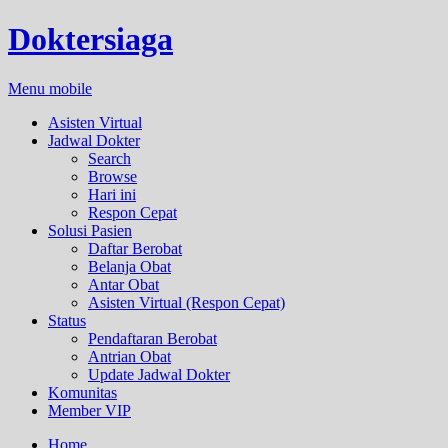
Doktersiaga
Menu mobile
Asisten Virtual
Jadwal Dokter
Search
Browse
Hari ini
Respon Cepat
Solusi Pasien
Daftar Berobat
Belanja Obat
Antar Obat
Asisten Virtual (Respon Cepat)
Status
Pendaftaran Berobat
Antrian Obat
Update Jadwal Dokter
Komunitas
Member VIP
Home