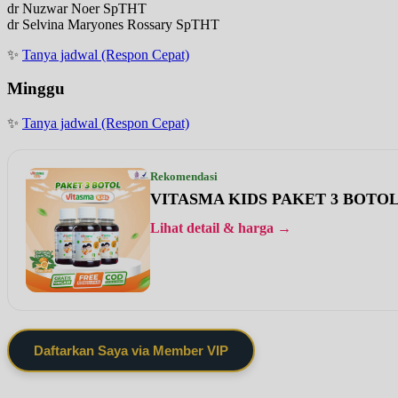
dr Nuzwar Noer SpTHT
dr Selvina Maryones Rossary SpTHT
✨
Tanya jadwal (Respon Cepat)
Minggu
✨
Tanya jadwal (Respon Cepat)
Rekomendasi
VITASMA KIDS PAKET 3 BOTO
Lihat detail & harga →
Daftarkan Saya via Member VIP