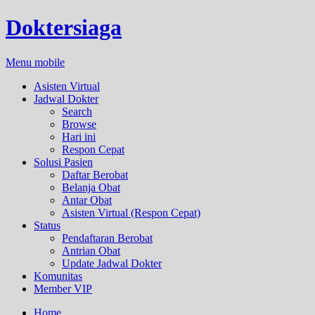
Doktersiaga
Menu mobile
Asisten Virtual
Jadwal Dokter
Search
Browse
Hari ini
Respon Cepat
Solusi Pasien
Daftar Berobat
Belanja Obat
Antar Obat
Asisten Virtual (Respon Cepat)
Status
Pendaftaran Berobat
Antrian Obat
Update Jadwal Dokter
Komunitas
Member VIP
Home