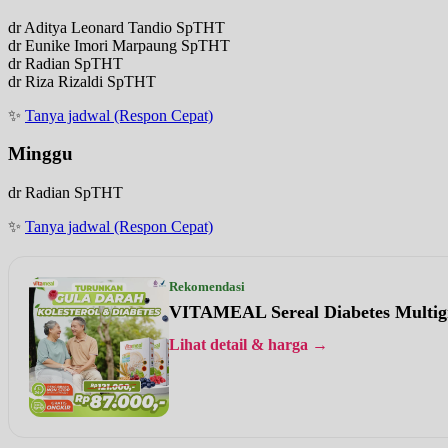
dr Aditya Leonard Tandio SpTHT
dr Eunike Imori Marpaung SpTHT
dr Radian SpTHT
dr Riza Rizaldi SpTHT
✨
Tanya jadwal (Respon Cepat)
Minggu
dr Radian SpTHT
✨
Tanya jadwal (Respon Cepat)
Rekomendasi
VITAMEAL Sereal Diabetes Multig
Lihat detail & harga →