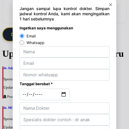
Lindungi harta anda dari inflasi
Lihat detail & harga →
Daftarkan Saya via Member VIP
Update Jadwal Dokter terbaru
dr. Adji Suprajitno, SpPD
Spesialis: Penyakit Dalam
Update terakhir: 2026-08-07 20:37:59
Pusat Pertamina
dr. MOCHAMAD PASHA, SpPD
Spesialis: Penyakit Dalam
Update terakhir: 2026-08-07 20:35:45