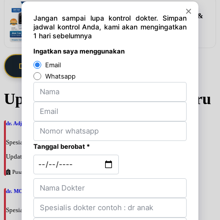
Rekomendasi
Alat Cek 3in1 Elvasense (Gula Darah, Kolesterol &
Asam Urat)
Lihat detail & harga →
Daftarkan Saya via Member VIP
Update Jadwal Dokter terbaru
dr. Adji Suprajitno, SpPD
Spesialis: Penyakit Dalam
Update terakhir: 2026-08-07 20:37:59
Pusat Pertamina
dr. MOCHAMAD PASHA, SpPD
Spesialis: Penyakit Dalam