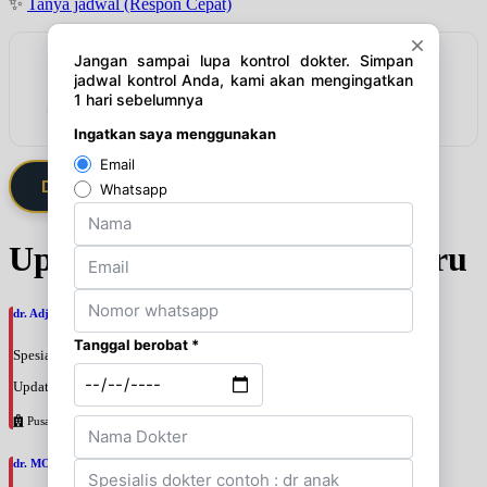
✨
Tanya jadwal (Respon Cepat)
Rekomendasi
Lindungi harta anda dari inflasi
Lihat detail & harga →
Daftarkan Saya via Member VIP
Update Jadwal Dokter terbaru
dr. Adji Suprajitno, SpPD
Spesialis: Penyakit Dalam
Update terakhir: 2026-08-07 20:37:59
Pusat Pertamina
dr. MOCHAMAD PASHA, SpPD