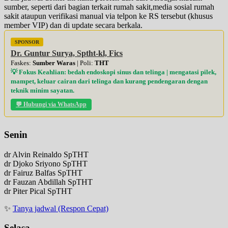
sumber, seperti dari bagian terkait rumah sakit,media sosial rumah
sakit ataupun verifikasi manual via telpon ke RS tersebut (khusus
member VIP) dan di update secara berkala.
SPONSOR
Dr. Guntur Surya, Sptht-kl, Fics
Faskes:
Sumber Waras
| Poli:
THT
💡 Fokus Keahlian: bedah endoskopi sinus dan telinga | mengatasi pilek,
mampet, keluar cairan dari telinga dan kurang pendengaran dengan
teknik minim sayatan.
💬 Hubungi via WhatsApp
Senin
dr Alvin Reinaldo SpTHT
dr Djoko Sriyono SpTHT
dr Fairuz Balfas SpTHT
dr Fauzan Abdillah SpTHT
dr Piter Pical SpTHT
✨
Tanya jadwal (Respon Cepat)
Selasa