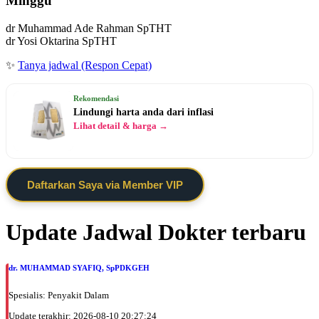
Minggu
dr Muhammad Ade Rahman SpTHT
dr Yosi Oktarina SpTHT
✨
Tanya jadwal (Respon Cepat)
Rekomendasi
Lindungi harta anda dari inflasi
Lihat detail & harga →
Daftarkan Saya via Member VIP
Update Jadwal Dokter terbaru
dr. MUHAMMAD SYAFIQ, SpPDKGEH
Spesialis: Penyakit Dalam
Update terakhir: 2026-08-10 20:27:24