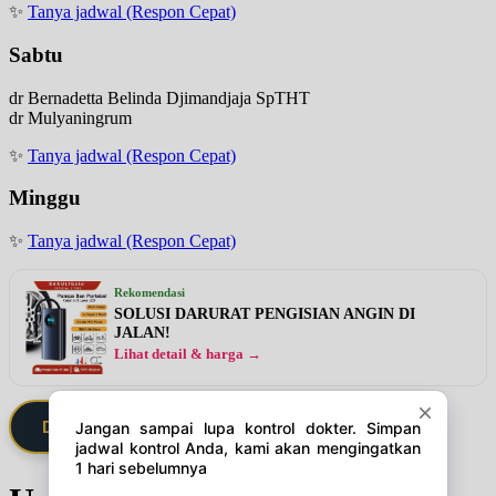
✨
Tanya jadwal (Respon Cepat)
Sabtu
dr Bernadetta Belinda Djimandjaja SpTHT
dr Mulyaningrum
✨
Tanya jadwal (Respon Cepat)
Minggu
✨
Tanya jadwal (Respon Cepat)
Rekomendasi
SOLUSI DARURAT PENGISIAN ANGIN DI
JALAN!
Lihat detail & harga →
Daftarkan Saya via Member VIP