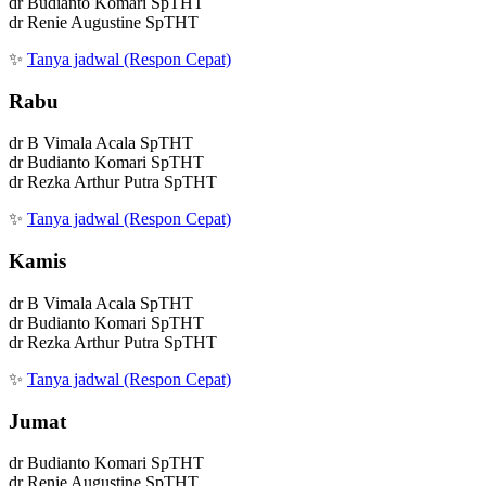
dr Budianto Komari SpTHT
dr Renie Augustine SpTHT
✨
Tanya jadwal (Respon Cepat)
Rabu
dr B Vimala Acala SpTHT
dr Budianto Komari SpTHT
dr Rezka Arthur Putra SpTHT
✨
Tanya jadwal (Respon Cepat)
Kamis
dr B Vimala Acala SpTHT
dr Budianto Komari SpTHT
dr Rezka Arthur Putra SpTHT
✨
Tanya jadwal (Respon Cepat)
Jumat
dr Budianto Komari SpTHT
dr Renie Augustine SpTHT