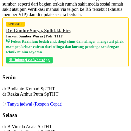
sumber, seperti dari bagian terkait rumah sakit,media sosial rumah
sakit ataupun verifikasi manual via telpon ke RS tersebut (khusus
member VIP) dan di update secara berkala.
SPONSOR
Dr. Guntur Surya, Sptht-kl, Fics
Faskes:
Sumber Waras
| Poli:
THT
💡 Fokus Keahlian: bedah endoskopi sinus dan telinga | mengatasi pilek,
mampet, keluar cairan dari telinga dan kurang pendengaran dengan
teknik minim sayatan.
💬 Hubungi via WhatsApp
Senin
dr Budianto Komari SpTHT
dr Rezka Arthur Putra SpTHT
✨
Tanya jadwal (Respon Cepat)
Selasa
dr B Vimala Acala SpTHT