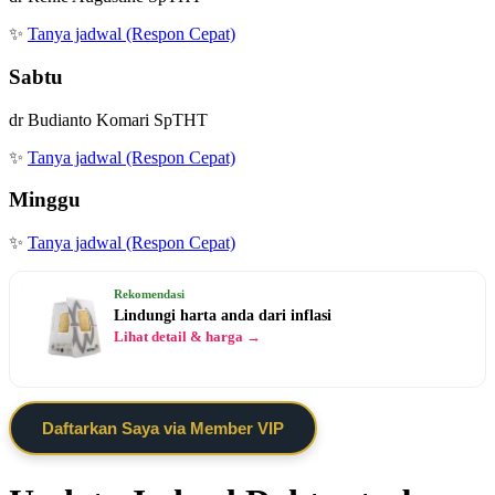
✨
Tanya jadwal (Respon Cepat)
Sabtu
dr Budianto Komari SpTHT
✨
Tanya jadwal (Respon Cepat)
Minggu
✨
Tanya jadwal (Respon Cepat)
Rekomendasi
Lindungi harta anda dari inflasi
Lihat detail & harga →
Daftarkan Saya via Member VIP