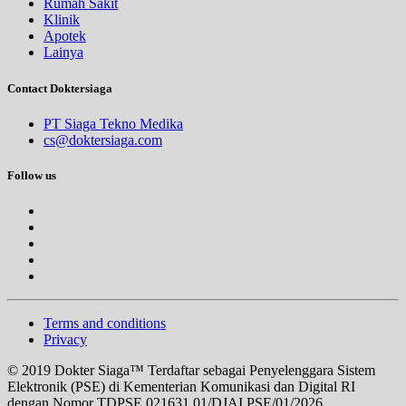
Rumah Sakit
Klinik
Apotek
Lainya
Contact Doktersiaga
PT Siaga Tekno Medika
cs@doktersiaga.com
Follow us
Terms and conditions
Privacy
© 2019 Dokter Siaga™ Terdaftar sebagai Penyelenggara Sistem
Elektronik (PSE) di Kementerian Komunikasi dan Digital RI
dengan Nomor TDPSE 021631.01/DJAI.PSE/01/2026