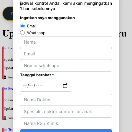
Daftarkan Saya via Member VIP
Update Jadwal Dokter terbaru
dr. Irvan Adenin, SpOGKFM
Spesialis: Kebidanan & Kandungan
Update terakhir: 2026-08-07 16:10:01
Pusat Pertamina
dr. Erwinsyah Hasyim Harahap, M.Kes
Spesialis: Kebidanan & Kandungan
Update terakhir: 2026-08-07 16:02:11
Pusat Pertamina
dr. Triani Ismelia Firdayanti, SpOG