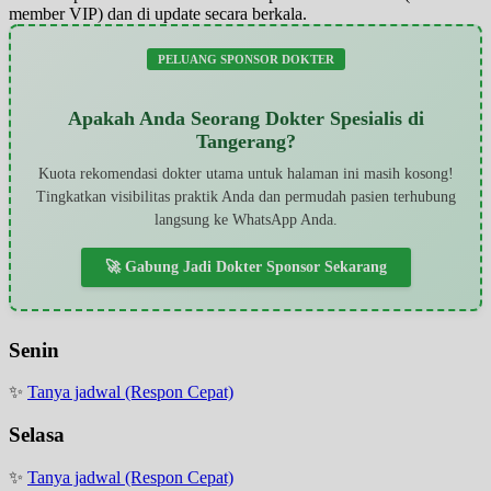
member VIP) dan di update secara berkala.
PELUANG SPONSOR DOKTER
Apakah Anda Seorang Dokter Spesialis di
Tangerang?
Kuota rekomendasi dokter utama untuk halaman ini masih kosong!
Tingkatkan visibilitas praktik Anda dan permudah pasien terhubung
langsung ke WhatsApp Anda.
🚀 Gabung Jadi Dokter Sponsor Sekarang
Senin
✨
Tanya jadwal (Respon Cepat)
Selasa
✨
Tanya jadwal (Respon Cepat)