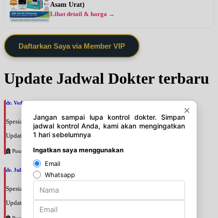
Asam Urat)
Lihat detail & harga →
Daftarkan Saya via Member VIP
Update Jadwal Dokter terbaru
dr. Veda Charissa Nilampaka Parama Putri, SpM
Spesialis: Mata
Update terakhir: 2026-08-07 18:53:32
Pusat Pertamina
dr. Julianti Adji, SpM
Spesialis: Mata
Update terakhir: 2026-08-07 18:51:12
Pusat Pertamina