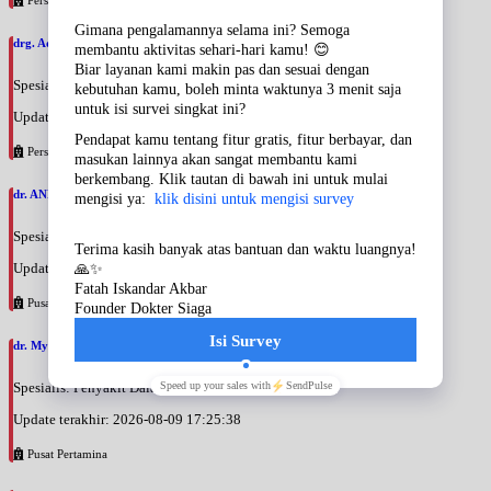
drg. Addys Rino Hariar, SpBM
Spesialis: Gigi & Mulut
Update terakhir: 2026-08-09 18:30:30
Persahabatan
dr. ANNA ARIANE, SpPDKR
Spesialis: Penyakit Dalam
Update terakhir: 2026-08-09 17:28:07
Pusat Pertamina
dr. Myrna Martinus, SpPDKEMD
Spesialis: Penyakit Dalam
Update terakhir: 2026-08-09 17:25:38
Pusat Pertamina