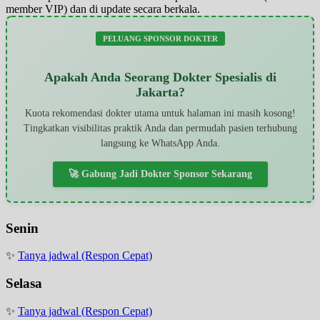
member VIP) dan di update secara berkala.
PELUANG SPONSOR DOKTER
Apakah Anda Seorang Dokter Spesialis di
Jakarta?
Kuota rekomendasi dokter utama untuk halaman ini masih kosong!
Tingkatkan visibilitas praktik Anda dan permudah pasien terhubung
langsung ke WhatsApp Anda.
🚀 Gabung Jadi Dokter Sponsor Sekarang
Senin
✨
Tanya jadwal (Respon Cepat)
Selasa
✨
Tanya jadwal (Respon Cepat)