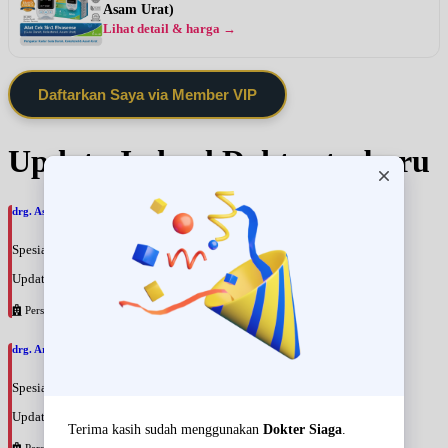
Asam Urat)
Lihat detail & harga →
Daftarkan Saya via Member VIP
Update Jadwal Dokter terbaru
drg. Astri Hapsari, SpBM
Spesialis: Gigi & Mulut
Update terakhir: 2026-08-09 18:38:18
Persahabatan
drg. Arfan Badeges, SpBM
Spesialis: Gigi & Mulut
Update terakhir: 2026-08-09 18:35:24
Persahabatan