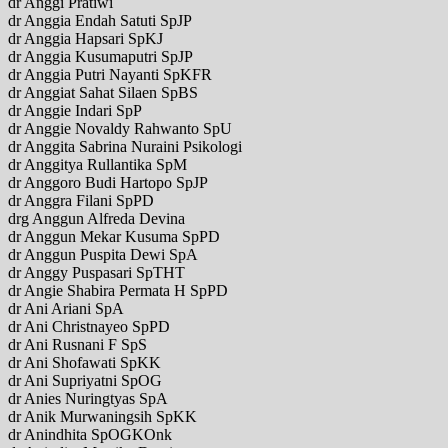
dr Anggi Pratiwi
dr Anggia Endah Satuti SpJP
dr Anggia Hapsari SpKJ
dr Anggia Kusumaputri SpJP
dr Anggia Putri Nayanti SpKFR
dr Anggiat Sahat Silaen SpBS
dr Anggie Indari SpP
dr Anggie Novaldy Rahwanto SpU
dr Anggita Sabrina Nuraini Psikologi
dr Anggitya Rullantika SpM
dr Anggoro Budi Hartopo SpJP
dr Anggra Filani SpPD
drg Anggun Alfreda Devina
dr Anggun Mekar Kusuma SpPD
dr Anggun Puspita Dewi SpA
dr Anggy Puspasari SpTHT
dr Angie Shabira Permata H SpPD
dr Ani Ariani SpA
dr Ani Christnayeo SpPD
dr Ani Rusnani F SpS
dr Ani Shofawati SpKK
dr Ani Supriyatni SpOG
dr Anies Nuringtyas SpA
dr Anik Murwaningsih SpKK
dr Anindhita SpOGKOnk