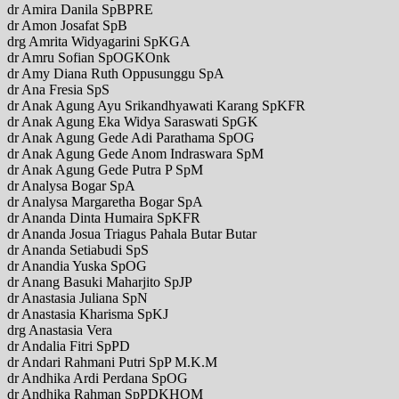
dr Amira Danila SpBPRE
dr Amon Josafat SpB
drg Amrita Widyagarini SpKGA
dr Amru Sofian SpOGKOnk
dr Amy Diana Ruth Oppusunggu SpA
dr Ana Fresia SpS
dr Anak Agung Ayu Srikandhyawati Karang SpKFR
dr Anak Agung Eka Widya Saraswati SpGK
dr Anak Agung Gede Adi Parathama SpOG
dr Anak Agung Gede Anom Indraswara SpM
dr Anak Agung Gede Putra P SpM
dr Analysa Bogar SpA
dr Analysa Margaretha Bogar SpA
dr Ananda Dinta Humaira SpKFR
dr Ananda Josua Triagus Pahala Butar Butar
dr Ananda Setiabudi SpS
dr Anandia Yuska SpOG
dr Anang Basuki Maharjito SpJP
dr Anastasia Juliana SpN
dr Anastasia Kharisma SpKJ
drg Anastasia Vera
dr Andalia Fitri SpPD
dr Andari Rahmani Putri SpP M.K.M
dr Andhika Ardi Perdana SpOG
dr Andhika Rahman SpPDKHOM