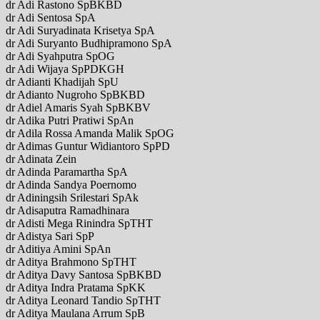
dr Adi Rastono SpBKBD
dr Adi Sentosa SpA
dr Adi Suryadinata Krisetya SpA
dr Adi Suryanto Budhipramono SpA
dr Adi Syahputra SpOG
dr Adi Wijaya SpPDKGH
dr Adianti Khadijah SpU
dr Adianto Nugroho SpBKBD
dr Adiel Amaris Syah SpBKBV
dr Adika Putri Pratiwi SpAn
dr Adila Rossa Amanda Malik SpOG
dr Adimas Guntur Widiantoro SpPD
dr Adinata Zein
dr Adinda Paramartha SpA
dr Adinda Sandya Poernomo
dr Adiningsih Srilestari SpAk
dr Adisaputra Ramadhinara
dr Adisti Mega Rinindra SpTHT
dr Adistya Sari SpP
dr Aditiya Amini SpAn
dr Aditya Brahmono SpTHT
dr Aditya Davy Santosa SpBKBD
dr Aditya Indra Pratama SpKK
dr Aditya Leonard Tandio SpTHT
dr Aditya Maulana Arrum SpB