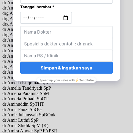
dr Am Astrid Budiman SpPD
dr Amalia Budhi Hapsari SpM
drg Amalia Idaman Sehan Putri
drg Amalia Lystiana Dewi SpBM
drg Amalia N Sjamsuddin SpKG
dr Amalia Yuliasari SpTHT
drg Amanda
dr Amanda Aldilla SpBS
dr Amanda At Siagian SpTHT
dr Amanda Pitarini Utari SpPD
dr Amaranto Santoso Ongko SpPD
dr Ambaradewi SpA M.Biomed
drg Ambarini
dr Amelia SpM
dr Amelia Fitria Dewi SpPD
dr Amelia Istiqomah SpPD
dr Amelia Tandriyadi SpP
dr Ameria Paramita SpM
dr Ameria Pribadi SpOT
dr Aminuddin SpTHT
dr Amir Fauzi SpOG
dr Amir Juliansyah SpBOnk
dr Amir Luthfi SpP
dr Amir Shidik SpM (K)
dr Amira Anwar SpP FAPSR