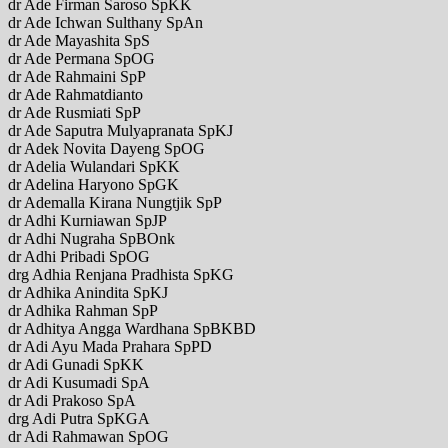
dr Ade Firman Saroso SpKK
dr Ade Ichwan Sulthany SpAn
dr Ade Mayashita SpS
dr Ade Permana SpOG
dr Ade Rahmaini SpP
dr Ade Rahmatdianto
dr Ade Rusmiati SpP
dr Ade Saputra Mulyapranata SpKJ
dr Adek Novita Dayeng SpOG
dr Adelia Wulandari SpKK
dr Adelina Haryono SpGK
dr Ademalla Kirana Nungtjik SpP
dr Adhi Kurniawan SpJP
dr Adhi Nugraha SpBOnk
dr Adhi Pribadi SpOG
drg Adhia Renjana Pradhista SpKG
dr Adhika Anindita SpKJ
dr Adhika Rahman SpP
dr Adhitya Angga Wardhana SpBKBD
dr Adi Ayu Mada Prahara SpPD
dr Adi Gunadi SpKK
dr Adi Kusumadi SpA
dr Adi Prakoso SpA
drg Adi Putra SpKGA
dr Adi Rahmawan SpOG