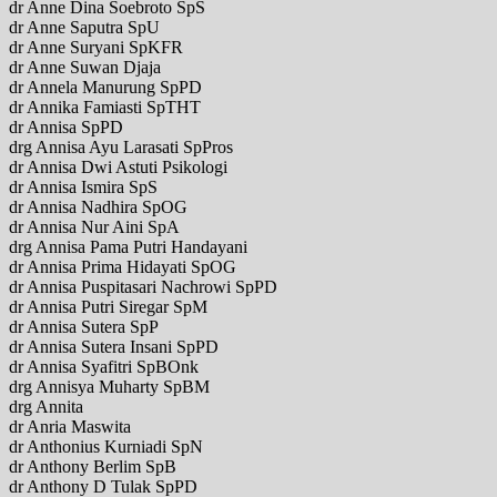
dr Anne Dina Soebroto SpS
dr Anne Saputra SpU
dr Anne Suryani SpKFR
dr Anne Suwan Djaja
dr Annela Manurung SpPD
dr Annika Famiasti SpTHT
dr Annisa SpPD
drg Annisa Ayu Larasati SpPros
dr Annisa Dwi Astuti Psikologi
dr Annisa Ismira SpS
dr Annisa Nadhira SpOG
dr Annisa Nur Aini SpA
drg Annisa Pama Putri Handayani
dr Annisa Prima Hidayati SpOG
dr Annisa Puspitasari Nachrowi SpPD
dr Annisa Putri Siregar SpM
dr Annisa Sutera SpP
dr Annisa Sutera Insani SpPD
dr Annisa Syafitri SpBOnk
drg Annisya Muharty SpBM
drg Annita
dr Anria Maswita
dr Anthonius Kurniadi SpN
dr Anthony Berlim SpB
dr Anthony D Tulak SpPD