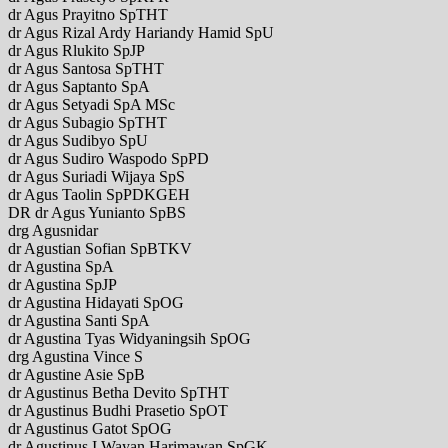
dr Agus Prayitno SpTHT
dr Agus Rizal Ardy Hariandy Hamid SpU
dr Agus Rlukito SpJP
dr Agus Santosa SpTHT
dr Agus Saptanto SpA
dr Agus Setyadi SpA MSc
dr Agus Subagio SpTHT
dr Agus Sudibyo SpU
dr Agus Sudiro Waspodo SpPD
dr Agus Suriadi Wijaya SpS
dr Agus Taolin SpPDKGEH
DR dr Agus Yunianto SpBS
drg Agusnidar
dr Agustian Sofian SpBTKV
dr Agustina SpA
dr Agustina SpJP
dr Agustina Hidayati SpOG
dr Agustina Santi SpA
dr Agustina Tyas Widyaningsih SpOG
drg Agustina Vince S
dr Agustine Asie SpB
dr Agustinus Betha Devito SpTHT
dr Agustinus Budhi Prasetio SpOT
dr Agustinus Gatot SpOG
dr Agustinus I Wayan Harimawan SpGK