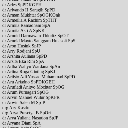
dr Arles SpPDKGEH
dr Arlyando H Saragih SpPD
dr Arman Mukhtar SpOGKOnk
dr Armeilia A Rachim SpTHT
dr Armila Ramadhani SpA
dr Armita Asri A SpKK
dr Arnold Darmawan Thioritz SpOT
dr Arnold Maxto Sanggam Hutasoit SpS
dr Aron Husink SpJP
dr Arry Rodjani SpU
dr Arshita Auliana SpPD
dr Arsita Eka Rini SpA
dr Artha Wahyu Wardana SpAn
dr Artina Roga Ginting SpKJ
dr Artisto Adi Yussac Muhammad SpPD
dr Aru Ariadno SpPDKGEH
dr Arufiadi Anityo Mochtar SpOG
dr Arum Purnagari SpOG
dr Arvin Manuel Wulur SpKFR
dr Arwin Saleh M SpJP
drg Ary Kasrini
drg Arya Prasetya B SpOrt
dr Arya Yuliana Nasution SpJP
dr Aryana Diani SpA