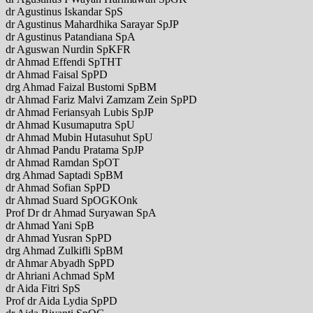
dr Agustinus Iskandar SpS
dr Agustinus Mahardhika Sarayar SpJP
dr Agustinus Patandiana SpA
dr Aguswan Nurdin SpKFR
dr Ahmad Effendi SpTHT
dr Ahmad Faisal SpPD
drg Ahmad Faizal Bustomi SpBM
dr Ahmad Fariz Malvi Zamzam Zein SpPD
dr Ahmad Feriansyah Lubis SpJP
dr Ahmad Kusumaputra SpU
dr Ahmad Mubin Hutasuhut SpU
dr Ahmad Pandu Pratama SpJP
dr Ahmad Ramdan SpOT
drg Ahmad Saptadi SpBM
dr Ahmad Sofian SpPD
dr Ahmad Suard SpOGKOnk
Prof Dr dr Ahmad Suryawan SpA
dr Ahmad Yani SpB
dr Ahmad Yusran SpPD
drg Ahmad Zulkifli SpBM
dr Ahmar Abyadh SpPD
dr Ahriani Achmad SpM
dr Aida Fitri SpS
Prof dr Aida Lydia SpPD