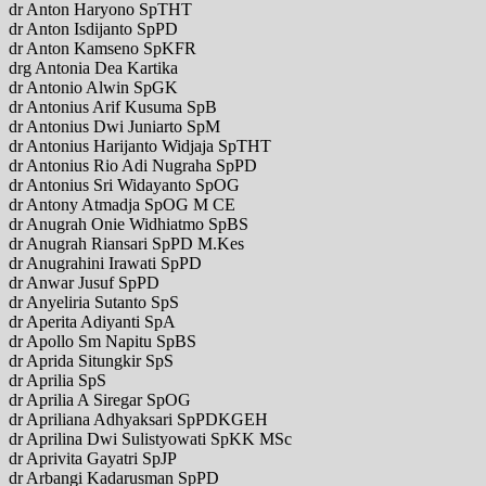
dr Anton Haryono SpTHT
dr Anton Isdijanto SpPD
dr Anton Kamseno SpKFR
drg Antonia Dea Kartika
dr Antonio Alwin SpGK
dr Antonius Arif Kusuma SpB
dr Antonius Dwi Juniarto SpM
dr Antonius Harijanto Widjaja SpTHT
dr Antonius Rio Adi Nugraha SpPD
dr Antonius Sri Widayanto SpOG
dr Antony Atmadja SpOG M CE
dr Anugrah Onie Widhiatmo SpBS
dr Anugrah Riansari SpPD M.Kes
dr Anugrahini Irawati SpPD
dr Anwar Jusuf SpPD
dr Anyeliria Sutanto SpS
dr Aperita Adiyanti SpA
dr Apollo Sm Napitu SpBS
dr Aprida Situngkir SpS
dr Aprilia SpS
dr Aprilia A Siregar SpOG
dr Apriliana Adhyaksari SpPDKGEH
dr Aprilina Dwi Sulistyowati SpKK MSc
dr Aprivita Gayatri SpJP
dr Arbangi Kadarusman SpPD