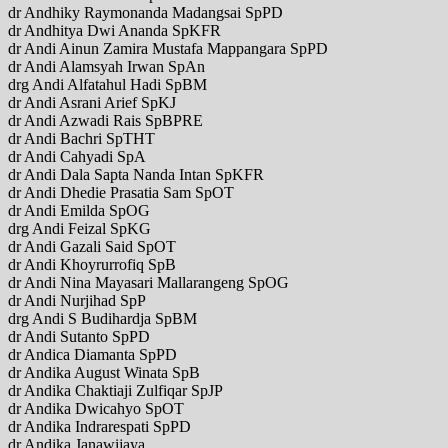
dr Andhiky Raymonanda Madangsai SpPD
dr Andhitya Dwi Ananda SpKFR
dr Andi Ainun Zamira Mustafa Mappangara SpPD
dr Andi Alamsyah Irwan SpAn
drg Andi Alfatahul Hadi SpBM
dr Andi Asrani Arief SpKJ
dr Andi Azwadi Rais SpBPRE
dr Andi Bachri SpTHT
dr Andi Cahyadi SpA
dr Andi Dala Sapta Nanda Intan SpKFR
dr Andi Dhedie Prasatia Sam SpOT
dr Andi Emilda SpOG
drg Andi Feizal SpKG
dr Andi Gazali Said SpOT
dr Andi Khoyrurrofiq SpB
dr Andi Nina Mayasari Mallarangeng SpOG
dr Andi Nurjihad SpP
drg Andi S Budihardja SpBM
dr Andi Sutanto SpPD
dr Andica Diamanta SpPD
dr Andika August Winata SpB
dr Andika Chaktiaji Zulfiqar SpJP
dr Andika Dwicahyo SpOT
dr Andika Indrarespati SpPD
dr Andika Janawijaya