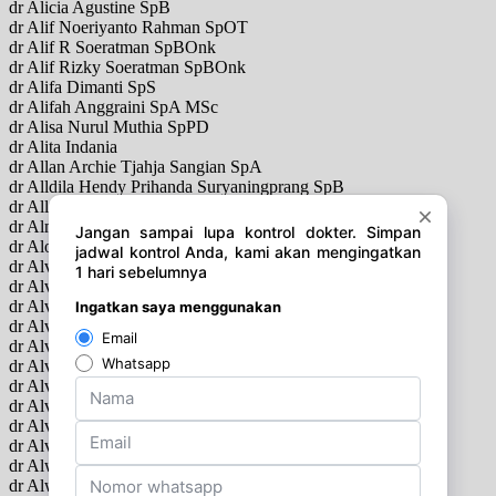
dr Alicia Agustine SpB
dr Alif Noeriyanto Rahman SpOT
dr Alif R Soeratman SpBOnk
dr Alif Rizky Soeratman SpBOnk
dr Alifa Dimanti SpS
dr Alifah Anggraini SpA MSc
dr Alisa Nurul Muthia SpPD
dr Alita Indania
dr Allan Archie Tjahja Sangian SpA
dr Alldila Hendy Prihanda Suryaningprang SpB
dr Allen Widysanto SpP
dr Almubdi Jaya SpM
dr Alogo Octavianus Karuban SpA
dr Alvi Aulia Rahma SpBS
dr Alvin Abrar Harahap SpBS
dr Alvin H Hardjawinata SpAk
dr Alvin Hadisaputra SpS
dr Alvin Oktomy Putra
dr Alvin Reinaldo SpTHT
dr Alvin Setiawan SpOG
dr Alvina SpPK
dr Alvina Mpsi Psikologi
dr Alvira Rozalina SpPD
dr Alwi Shahab SpPDKEMD
dr Alwidya Rosyid Akhmad Permana SpPD