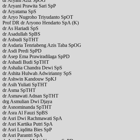
dr Aryani Aziz SpOG
dr Aryani Prawita Sari SpP
dr Aryatama SpS
dr Aryo Nugroho Triyudanto SpOT
Prof DR dr Aryono Hendarto SpA (K)
dr As Hariadi SpS
dr Asadullah SpBS
dr Asbudi SpTHT
dr Asdaria Tenriabeng Azis Taba SpOG
dr Asdi Predi SpPD
dr Asep Ema Prawiradilaga SpPD
dr Ashadi Budi SpTHT
dr Ashalia Chandra Dewi SpS
dr Ashita Hulwah Adwirianny SpS
dr Ashwin Kandouw SpKJ
dr Asih Yuliati SpTHT
dr Asma SpTHT
dr Asmawati Adnan SpTHT
drg Asmulian Dwi Djaya
dr Asnominanda SpTHT
dr Asra Al Fauzi SpBS
dr Asri Dwi Rachmawati SpA
dr Asri Kartika Putri SpA
dr Asri Liqditta Bies SpP
dr Asri Parantri SpA