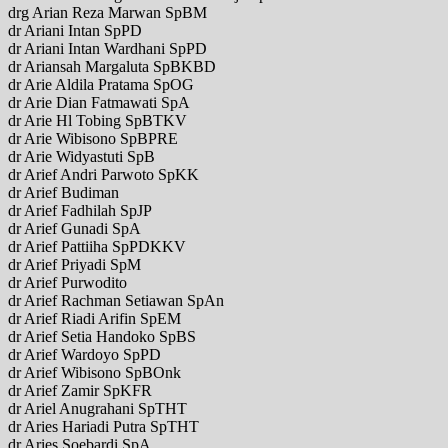
drg Arian Reza Marwan SpBM
dr Ariani Intan SpPD
dr Ariani Intan Wardhani SpPD
dr Ariansah Margaluta SpBKBD
dr Arie Aldila Pratama SpOG
dr Arie Dian Fatmawati SpA
dr Arie Hl Tobing SpBTKV
dr Arie Wibisono SpBPRE
dr Arie Widyastuti SpB
dr Arief Andri Parwoto SpKK
dr Arief Budiman
dr Arief Fadhilah SpJP
dr Arief Gunadi SpA
dr Arief Pattiiha SpPDKKV
dr Arief Priyadi SpM
dr Arief Purwodito
dr Arief Rachman Setiawan SpAn
dr Arief Riadi Arifin SpEM
dr Arief Setia Handoko SpBS
dr Arief Wardoyo SpPD
dr Arief Wibisono SpBOnk
dr Arief Zamir SpKFR
dr Ariel Anugrahani SpTHT
dr Aries Hariadi Putra SpTHT
dr Aries Soebardi SpA