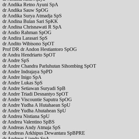
dr Andika Retno Ayuni SpA
dr Andika Sauw SpOG
dr Andika Surya Atmadja SpS
dr Andina Bulan Sari SpKK
dr Andina Chrisnawati R SpA
dr Andio Rahman SpOG
dr Andira Larasari SpS
dr Andito Wibisono SpOT
Prof DR dr Andon Hestiantoro SpOG
dr Andra Hendriarto SpOT
dr Andre SpS
dr Andre Chandra Parluhutan Sihombing SpOT
dr Andre Indrajaya SpPD
dr Andre Inigo SpA
dr Andre Lukas SpS
dr Andre Setiawan Suryadi SpB
dr Andre Triadi Desnantyo SpOT
dr Andre Viscountie Saputra SpOG
dr Andre Yudha A Hutahaean SpU
dr Andre Yudha Ahutahean SpU
dr Andrea Nistiana SpU
dr Andrea Valentino SpBS
dr Andreas Andy Atmaja SpS
dr Andreas Arkhipus Dewantara SpBPRE
dr Andreas Liando SpA