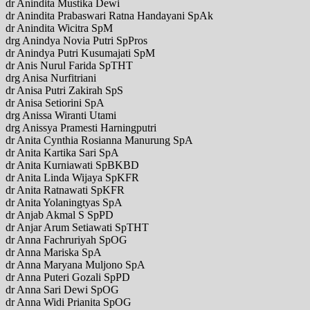
dr Anindita Mustika Dewi
dr Anindita Prabaswari Ratna Handayani SpAk
dr Anindita Wicitra SpM
drg Anindya Novia Putri SpPros
dr Anindya Putri Kusumajati SpM
dr Anis Nurul Farida SpTHT
drg Anisa Nurfitriani
dr Anisa Putri Zakirah SpS
dr Anisa Setiorini SpA
drg Anissa Wiranti Utami
drg Anissya Pramesti Harningputri
dr Anita Cynthia Rosianna Manurung SpA
dr Anita Kartika Sari SpA
dr Anita Kurniawati SpBKBD
dr Anita Linda Wijaya SpKFR
dr Anita Ratnawati SpKFR
dr Anita Yolaningtyas SpA
dr Anjab Akmal S SpPD
dr Anjar Arum Setiawati SpTHT
dr Anna Fachruriyah SpOG
dr Anna Mariska SpA
dr Anna Maryana Muljono SpA
dr Anna Puteri Gozali SpPD
dr Anna Sari Dewi SpOG
dr Anna Widi Prianita SpOG