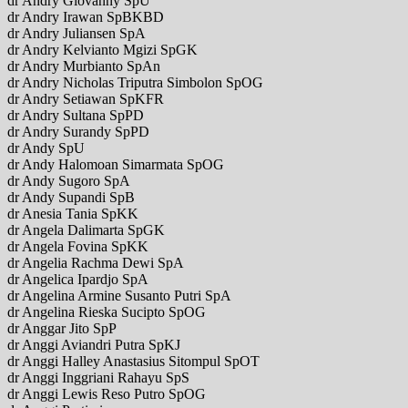
dr Andry Giovanny SpU
dr Andry Irawan SpBKBD
dr Andry Juliansen SpA
dr Andry Kelvianto Mgizi SpGK
dr Andry Murbianto SpAn
dr Andry Nicholas Triputra Simbolon SpOG
dr Andry Setiawan SpKFR
dr Andry Sultana SpPD
dr Andry Surandy SpPD
dr Andy SpU
dr Andy Halomoan Simarmata SpOG
dr Andy Sugoro SpA
dr Andy Supandi SpB
dr Anesia Tania SpKK
dr Angela Dalimarta SpGK
dr Angela Fovina SpKK
dr Angelia Rachma Dewi SpA
dr Angelica Ipardjo SpA
dr Angelina Armine Susanto Putri SpA
dr Angelina Rieska Sucipto SpOG
dr Anggar Jito SpP
dr Anggi Aviandri Putra SpKJ
dr Anggi Halley Anastasius Sitompul SpOT
dr Anggi Inggriani Rahayu SpS
dr Anggi Lewis Reso Putro SpOG