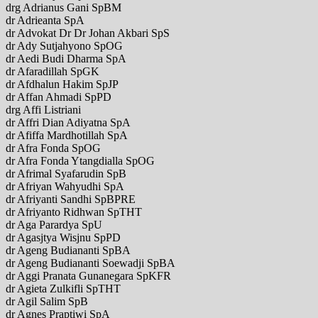
drg Adrianus Gani SpBM
dr Adrieanta SpA
dr Advokat Dr Dr Johan Akbari SpS
dr Ady Sutjahyono SpOG
dr Aedi Budi Dharma SpA
dr Afaradillah SpGK
dr Afdhalun Hakim SpJP
dr Affan Ahmadi SpPD
drg Affi Listriani
dr Affri Dian Adiyatna SpA
dr Afiffa Mardhotillah SpA
dr Afra Fonda SpOG
dr Afra Fonda Ytangdialla SpOG
dr Afrimal Syafarudin SpB
dr Afriyan Wahyudhi SpA
dr Afriyanti Sandhi SpBPRE
dr Afriyanto Ridhwan SpTHT
dr Aga Parardya SpU
dr Agasjtya Wisjnu SpPD
dr Ageng Budiananti SpBA
dr Ageng Budiananti Soewadji SpBA
dr Aggi Pranata Gunanegara SpKFR
dr Agieta Zulkifli SpTHT
dr Agil Salim SpB
dr Agnes Praptiwi SpA