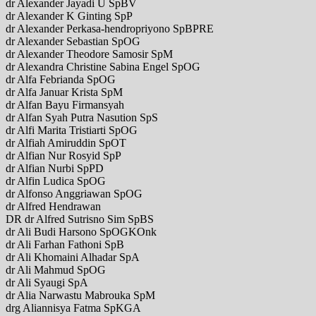
dr Alexander Jayadi U SpBV
dr Alexander K Ginting SpP
dr Alexander Perkasa-hendropriyono SpBPRE
dr Alexander Sebastian SpOG
dr Alexander Theodore Samosir SpM
dr Alexandra Christine Sabina Engel SpOG
dr Alfa Febrianda SpOG
dr Alfa Januar Krista SpM
dr Alfan Bayu Firmansyah
dr Alfan Syah Putra Nasution SpS
dr Alfi Marita Tristiarti SpOG
dr Alfiah Amiruddin SpOT
dr Alfian Nur Rosyid SpP
dr Alfian Nurbi SpPD
dr Alfin Ludica SpOG
dr Alfonso Anggriawan SpOG
dr Alfred Hendrawan
DR dr Alfred Sutrisno Sim SpBS
dr Ali Budi Harsono SpOGKOnk
dr Ali Farhan Fathoni SpB
dr Ali Khomaini Alhadar SpA
dr Ali Mahmud SpOG
dr Ali Syaugi SpA
dr Alia Narwastu Mabrouka SpM
drg Aliannisya Fatma SpKGA