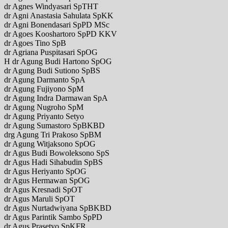
dr Agnes Windyasari SpTHT
dr Agni Anastasia Sahulata SpKK
dr Agni Bonendasari SpPD MSc
dr Agoes Kooshartoro SpPD KKV
dr Agoes Tino SpB
dr Agriana Puspitasari SpOG
H dr Agung Budi Hartono SpOG
dr Agung Budi Sutiono SpBS
dr Agung Darmanto SpA
dr Agung Fujiyono SpM
dr Agung Indra Darmawan SpA
dr Agung Nugroho SpM
dr Agung Priyanto Setyo
dr Agung Sumastoro SpBKBD
drg Agung Tri Prakoso SpBM
dr Agung Witjaksono SpOG
dr Agus Budi Bowoleksono SpS
dr Agus Hadi Sihabudin SpBS
dr Agus Heriyanto SpOG
dr Agus Hermawan SpOG
dr Agus Kresnadi SpOT
dr Agus Maruli SpOT
dr Agus Nurtadwiyana SpBKBD
dr Agus Parintik Sambo SpPD
dr Agus Prasetyo SpKFR