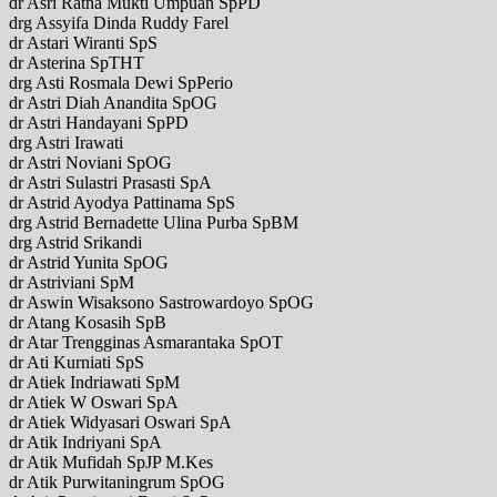
dr Asri Ratna Mukti Umpuan SpPD
drg Assyifa Dinda Ruddy Farel
dr Astari Wiranti SpS
dr Asterina SpTHT
drg Asti Rosmala Dewi SpPerio
dr Astri Diah Anandita SpOG
dr Astri Handayani SpPD
drg Astri Irawati
dr Astri Noviani SpOG
dr Astri Sulastri Prasasti SpA
dr Astrid Ayodya Pattinama SpS
drg Astrid Bernadette Ulina Purba SpBM
drg Astrid Srikandi
dr Astrid Yunita SpOG
dr Astriviani SpM
dr Aswin Wisaksono Sastrowardoyo SpOG
dr Atang Kosasih SpB
dr Atar Trengginas Asmarantaka SpOT
dr Ati Kurniati SpS
dr Atiek Indriawati SpM
dr Atiek W Oswari SpA
dr Atiek Widyasari Oswari SpA
dr Atik Indriyani SpA
dr Atik Mufidah SpJP M.Kes
dr Atik Purwitaningrum SpOG