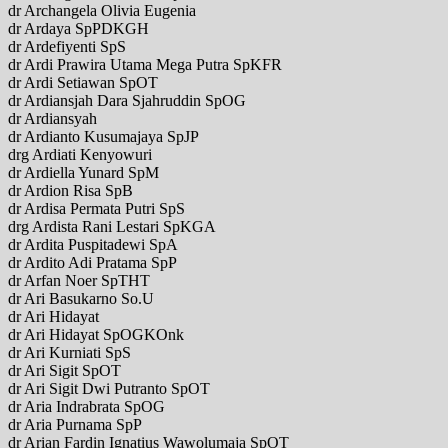
dr Archangela Olivia Eugenia
dr Ardaya SpPDKGH
dr Ardefiyenti SpS
dr Ardi Prawira Utama Mega Putra SpKFR
dr Ardi Setiawan SpOT
dr Ardiansjah Dara Sjahruddin SpOG
dr Ardiansyah
dr Ardianto Kusumajaya SpJP
drg Ardiati Kenyowuri
dr Ardiella Yunard SpM
dr Ardion Risa SpB
dr Ardisa Permata Putri SpS
drg Ardista Rani Lestari SpKGA
dr Ardita Puspitadewi SpA
dr Ardito Adi Pratama SpP
dr Arfan Noer SpTHT
dr Ari Basukarno So.U
dr Ari Hidayat
dr Ari Hidayat SpOGKOnk
dr Ari Kurniati SpS
dr Ari Sigit SpOT
dr Ari Sigit Dwi Putranto SpOT
dr Aria Indrabrata SpOG
dr Aria Purnama SpP
dr Arian Fardin Ignatius Wawolumaja SpOT