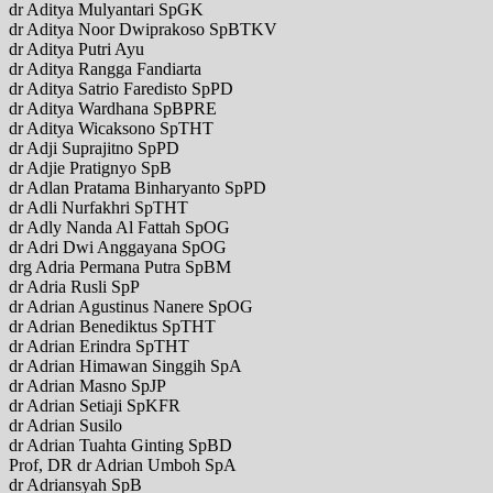
dr Aditya Mulyantari SpGK
dr Aditya Noor Dwiprakoso SpBTKV
dr Aditya Putri Ayu
dr Aditya Rangga Fandiarta
dr Aditya Satrio Faredisto SpPD
dr Aditya Wardhana SpBPRE
dr Aditya Wicaksono SpTHT
dr Adji Suprajitno SpPD
dr Adjie Pratignyo SpB
dr Adlan Pratama Binharyanto SpPD
dr Adli Nurfakhri SpTHT
dr Adly Nanda Al Fattah SpOG
dr Adri Dwi Anggayana SpOG
drg Adria Permana Putra SpBM
dr Adria Rusli SpP
dr Adrian Agustinus Nanere SpOG
dr Adrian Benediktus SpTHT
dr Adrian Erindra SpTHT
dr Adrian Himawan Singgih SpA
dr Adrian Masno SpJP
dr Adrian Setiaji SpKFR
dr Adrian Susilo
dr Adrian Tuahta Ginting SpBD
Prof, DR dr Adrian Umboh SpA
dr Adriansyah SpB