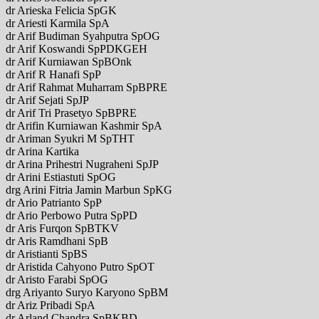
dr Arieska Felicia SpGK
dr Ariesti Karmila SpA
dr Arif Budiman Syahputra SpOG
dr Arif Koswandi SpPDKGEH
dr Arif Kurniawan SpBOnk
dr Arif R Hanafi SpP
dr Arif Rahmat Muharram SpBPRE
dr Arif Sejati SpJP
dr Arif Tri Prasetyo SpBPRE
dr Arifin Kurniawan Kashmir SpA
dr Ariman Syukri M SpTHT
dr Arina Kartika
dr Arina Prihestri Nugraheni SpJP
dr Arini Estiastuti SpOG
drg Arini Fitria Jamin Marbun SpKG
dr Ario Patrianto SpP
dr Ario Perbowo Putra SpPD
dr Aris Furqon SpBTKV
dr Aris Ramdhani SpB
dr Aristianti SpBS
dr Aristida Cahyono Putro SpOT
dr Aristo Farabi SpOG
drg Ariyanto Suryo Karyono SpBM
dr Ariz Pribadi SpA
dr Arland Chandra SpBKBD