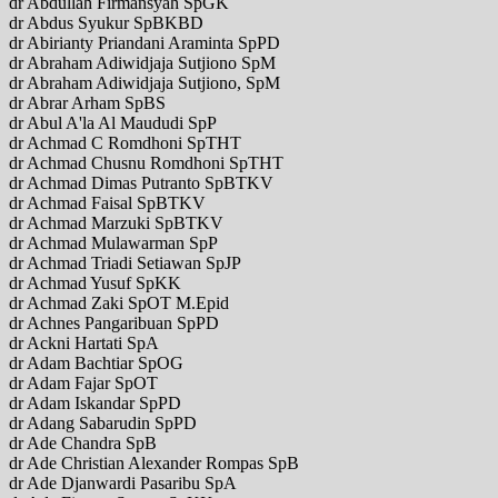
dr Abdullah Firmansyah SpGK
dr Abdus Syukur SpBKBD
dr Abirianty Priandani Araminta SpPD
dr Abraham Adiwidjaja Sutjiono SpM
dr Abraham Adiwidjaja Sutjiono, SpM
dr Abrar Arham SpBS
dr Abul A'la Al Maududi SpP
dr Achmad C Romdhoni SpTHT
dr Achmad Chusnu Romdhoni SpTHT
dr Achmad Dimas Putranto SpBTKV
dr Achmad Faisal SpBTKV
dr Achmad Marzuki SpBTKV
dr Achmad Mulawarman SpP
dr Achmad Triadi Setiawan SpJP
dr Achmad Yusuf SpKK
dr Achmad Zaki SpOT M.Epid
dr Achnes Pangaribuan SpPD
dr Ackni Hartati SpA
dr Adam Bachtiar SpOG
dr Adam Fajar SpOT
dr Adam Iskandar SpPD
dr Adang Sabarudin SpPD
dr Ade Chandra SpB
dr Ade Christian Alexander Rompas SpB
dr Ade Djanwardi Pasaribu SpA