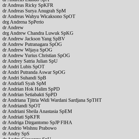
dr Andreas Ricky SpKFR
dr Andreas Surya Anugrah SpM
dr Andreas Wahyu Wicaksono SpOT
drg Andrena SpPerio
dr Andrew
drg Andrew Chandra Luwuk SpKG
dr Andrew Jackson Yang SpBV
dr Andrew Putranagara SpOG
dr Andrew Wijaya SpOG
dr Andrew Yurius Christian SpOG
dr Andrey Satria Julian SpU
dr Andri Lubis SpOT
dr Andri Putranda Aswar SpOG
dr Andri Suhandi SpB
dr Andriafi Syah SpM
dr Andrian Hok Halim SpPD
dr Andrian Setiabakti SpPD
dr Andriana Tjitria Widi Wardani Sardjana SpTHT
dr Andriandi SpOT
dr Andriani Sheila Anastasia SpEM
dr Andriati SpKFR
dr Andriga Dirgantomo SpJP FIHA
dr Andrio Wishnu Prabowo
dr Andry SpS