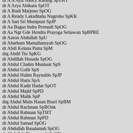
dr A A Ayu Nancy Karang SpTHT
dr A Arya Abikara SpOT
dr A Budi Marjono SpOG
dr A Rendy Laksditalia Nugroho SpKK
dr A Sari Sri Mumpuni SpJP
dr Aa Bagus Indra Permadi SpOG
dr Aa Ngr Gde Hendra Prayoga Setiawan SpBPRE
dr Aaron Abdullah SpU
dr Abarham Martadiansyah SpOG
dr Abdi Kelana Putra SpM
drg Abdil Tio SpKG
dr Abdillah Husada SpOG
dr Abdul Chalim Muntasir SpS
dr Abdul Gofir SpS
dr Abdul Halim Raynaldo SpJP
dr Abdul Haris SpA
dr Abdul Kadir Hadar SpOT
dr Abdul Majid SpPD
dr Abdul Malik SpP
drg Abdul Muin Hasan Busri SpBM
dr Abdul Rachman SpBOnk
dr Abdul Rahman SpTHT
dr Abdul Rahman SpPD
dr Abdul Samad SpOG
dr Abdullah Basalamah SpOG