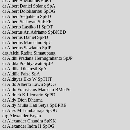
dr Albert A Maramis SpKJ
dr Albert Daniel Solang SpA
dr Albert Doloksaribu SpOG
dr Albert Sedjahtera SpPD
dr Albert Setiawan SpKFR
dr Alberto Lastiko H SpOT
dr Albertus Ari Adrianto SpBKBD
dr Albertus Daniel SpPD
dr Albertus Marcelino SpU
dr Albertus Sewianto SpJP
drg Alchi Radita Simatupang
dr Aldhi Pradana Hernugrahanto SpJP
dr Aldila Pradityawati SpJP
dr Aldilla Dinaresti SpA
dr Aldilla Faiza SpA
dr Aldityas Eko W SpTHT
dr Aldo Alberto Lawu SpOG
dr Aldo Fransiskus Marsetio BMedSc
dr Aldrich K Liemarto SpPD
dr Aldy Dion Dharma
dr Aldy Mulia Hati Setya SpBPRE
dr Alex M Lumbanraja SpOG
drg Alexander Bryan
dr Alexander Chandra SpKK
dr Alexander Indra H SpOG