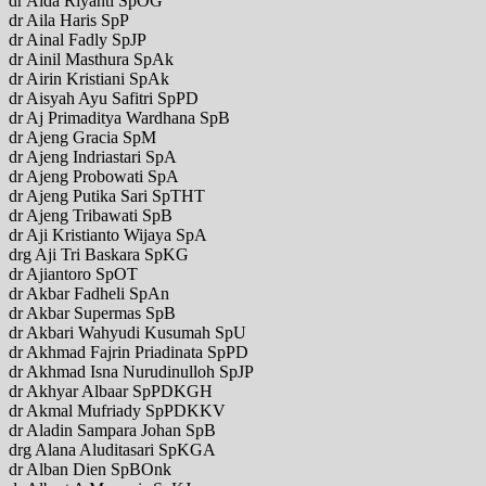
dr Aida Riyanti SpOG
dr Aila Haris SpP
dr Ainal Fadly SpJP
dr Ainil Masthura SpAk
dr Airin Kristiani SpAk
dr Aisyah Ayu Safitri SpPD
dr Aj Primaditya Wardhana SpB
dr Ajeng Gracia SpM
dr Ajeng Indriastari SpA
dr Ajeng Probowati SpA
dr Ajeng Putika Sari SpTHT
dr Ajeng Tribawati SpB
dr Aji Kristianto Wijaya SpA
drg Aji Tri Baskara SpKG
dr Ajiantoro SpOT
dr Akbar Fadheli SpAn
dr Akbar Supermas SpB
dr Akbari Wahyudi Kusumah SpU
dr Akhmad Fajrin Priadinata SpPD
dr Akhmad Isna Nurudinulloh SpJP
dr Akhyar Albaar SpPDKGH
dr Akmal Mufriady SpPDKKV
dr Aladin Sampara Johan SpB
drg Alana Aluditasari SpKGA
dr Alban Dien SpBOnk