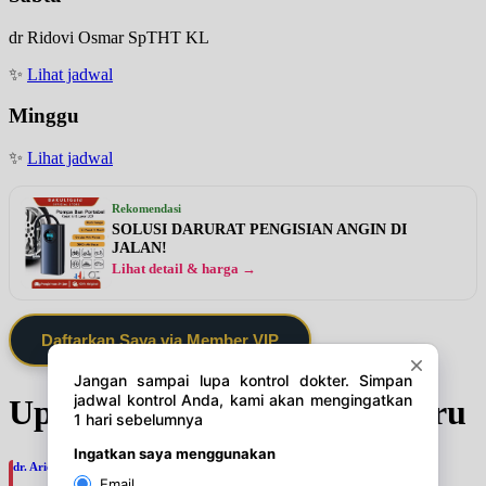
dr Ridovi Osmar SpTHT KL
✨
Lihat jadwal
Minggu
✨
Lihat jadwal
Rekomendasi
SOLUSI DARURAT PENGISIAN ANGIN DI
JALAN!
Lihat detail & harga →
Daftarkan Saya via Member VIP
Update Jadwal Dokter terbaru
dr. Ario Baskoro, SpU