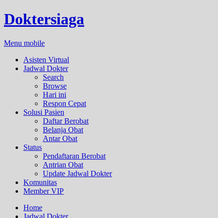
Doktersiaga
Menu mobile
Asisten Virtual
Jadwal Dokter
Search
Browse
Hari ini
Respon Cepat
Solusi Pasien
Daftar Berobat
Belanja Obat
Antar Obat
Status
Pendaftaran Berobat
Antrian Obat
Update Jadwal Dokter
Komunitas
Member VIP
Home
Jadwal Dokter