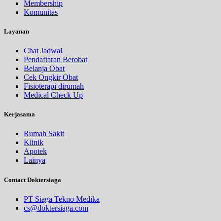
Membership
Komunitas
Layanan
Chat Jadwal
Pendaftaran Berobat
Belanja Obat
Cek Ongkir Obat
Fisioterapi dirumah
Medical Check Up
Kerjasama
Rumah Sakit
Klinik
Apotek
Lainya
Contact Doktersiaga
PT Siaga Tekno Medika
cs@doktersiaga.com