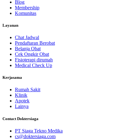
Blog
Membership
Komunitas
Layanan
Chat Jadwal
Pendaftaran Berobat
Belanja Obat
Cek Ongkir Obat
Fisioterapi dirumah
Medical Check Up
Kerjasama
Rumah Sakit
Klinik
Apotek
Lainya
Contact Doktersiaga
PT Siaga Tekno Medika
cs@doktersiaga.com