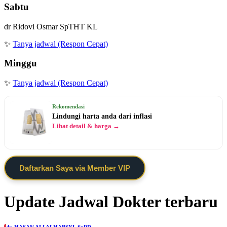
Sabtu
dr Ridovi Osmar SpTHT KL
✨
Tanya jadwal (Respon Cepat)
Minggu
✨
Tanya jadwal (Respon Cepat)
Rekomendasi
Lindungi harta anda dari inflasi
Lihat detail & harga →
Daftarkan Saya via Member VIP
Update Jadwal Dokter terbaru