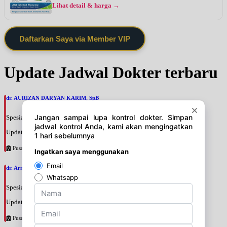
Lihat detail & harga →
Daftarkan Saya via Member VIP
Update Jadwal Dokter terbaru
dr. AURIZAN DARYAN KARIM, SpB
Spesialis: Bedah Umum
Update terakhir: 2026-08-06 17:53:55
Pusat Pertamina
dr. Arman Mukhtar, SpOGKOnk
Spesialis: Bedah Onkologi
Update terakhir: 2026-08-06 17:44:01
Pusat Pertamina