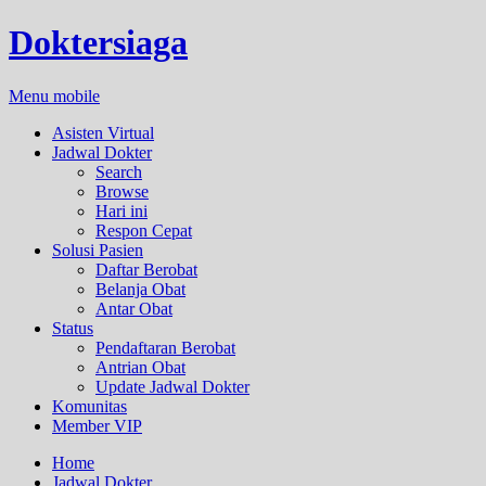
Doktersiaga
Menu mobile
Asisten Virtual
Jadwal Dokter
Search
Browse
Hari ini
Respon Cepat
Solusi Pasien
Daftar Berobat
Belanja Obat
Antar Obat
Status
Pendaftaran Berobat
Antrian Obat
Update Jadwal Dokter
Komunitas
Member VIP
Home
Jadwal Dokter