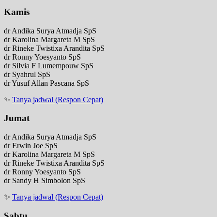
Kamis
dr Andika Surya Atmadja SpS
dr Karolina Margareta M SpS
dr Rineke Twistixa Arandita SpS
dr Ronny Yoesyanto SpS
dr Silvia F Lumempouw SpS
dr Syahrul SpS
dr Yusuf Allan Pascana SpS
✨
Tanya jadwal (Respon Cepat)
Jumat
dr Andika Surya Atmadja SpS
dr Erwin Joe SpS
dr Karolina Margareta M SpS
dr Rineke Twistixa Arandita SpS
dr Ronny Yoesyanto SpS
dr Sandy H Simbolon SpS
✨
Tanya jadwal (Respon Cepat)
Sabtu