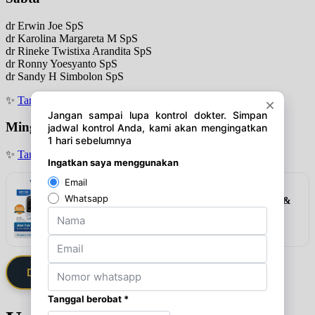
dr Erwin Joe SpS
dr Karolina Margareta M SpS
dr Rineke Twistixa Arandita SpS
dr Ronny Yoesyanto SpS
dr Sandy H Simbolon SpS
✨
Tanya jadwal (Respon Cepat)
Minggu
✨
Tanya jadwal (Respon Cepat)
Rekomendasi
Alat Cek 3in1 Elvasense (Gula Darah, Kolesterol &
Asam Urat)
Lihat detail & harga →
Daftarkan Saya via Member VIP