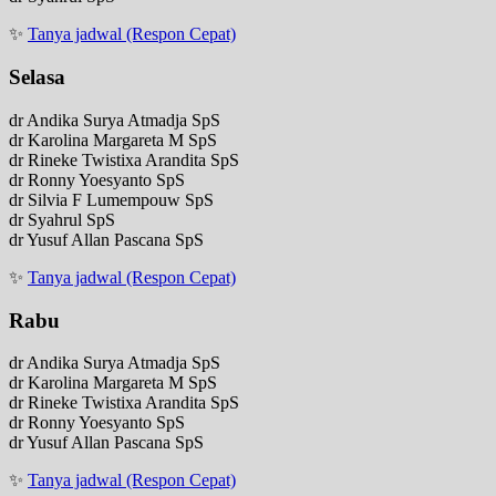
✨
Tanya jadwal (Respon Cepat)
Selasa
dr Andika Surya Atmadja SpS
dr Karolina Margareta M SpS
dr Rineke Twistixa Arandita SpS
dr Ronny Yoesyanto SpS
dr Silvia F Lumempouw SpS
dr Syahrul SpS
dr Yusuf Allan Pascana SpS
✨
Tanya jadwal (Respon Cepat)
Rabu
dr Andika Surya Atmadja SpS
dr Karolina Margareta M SpS
dr Rineke Twistixa Arandita SpS
dr Ronny Yoesyanto SpS
dr Yusuf Allan Pascana SpS
✨
Tanya jadwal (Respon Cepat)