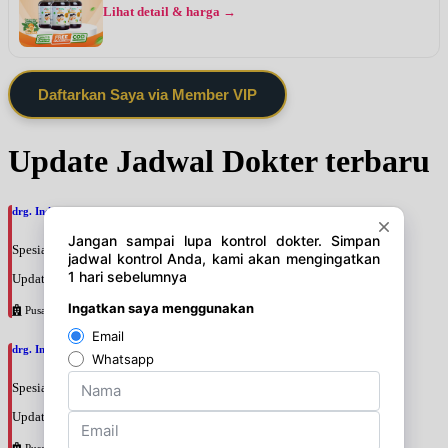
Lihat detail & harga →
Daftarkan Saya via Member VIP
Update Jadwal Dokter terbaru
drg. Indri Yuliana, SpOrt
Spesialis: Gigi
Update terakhir: 2026-08-07 19:20:15
Pusat Pertamina
drg. Indah Dwi Nursanty, SpOrt
Spesialis: Gigi
Update terakhir: 2026-08-07 19:18:45
Pusat Pertamina