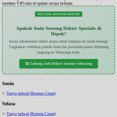
member VIP) dan di update secara berkala.
PELUANG SPONSOR DOKTER
Apakah Anda Seorang Dokter Spesialis di
Depok?
Kuota rekomendasi dokter utama untuk halaman ini masih kosong!
Tingkatkan visibilitas praktik Anda dan permudah pasien terhubung
langsung ke WhatsApp Anda.
🚀 Gabung Jadi Dokter Sponsor Sekarang
Senin
✨
Tanya jadwal (Respon Cepat)
Selasa
✨
Tanya jadwal (Respon Cepat)