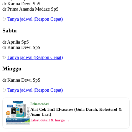
dr Karina Dewi SpS
dr Prima Ananda Madaze SpS
✨
Tanya jadwal (Respon Cepat)
Sabtu
dr Aprilia SpS
dr Karina Dewi SpS
✨
Tanya jadwal (Respon Cepat)
Minggu
dr Karina Dewi SpS
✨
Tanya jadwal (Respon Cepat)
Rekomendasi
Alat Cek 3in1 Elvasense (Gula Darah, Kolesterol &
Asam Urat)
Lihat detail & harga →