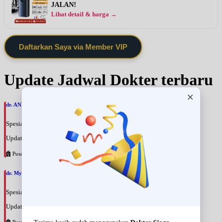
JALAN!
Lihat detail & harga →
Daftarkan Saya via Member VIP
Update Jadwal Dokter terbaru
dr. ANNA ARIANE, SpPDKR
Spesialis: Penyakit Dalam
Update terakhir: 2026-08-09 17:28:07
Pusat Pertamina
dr. Myrna Martinus, SpPDKEMD
Spesialis: Penyakit Dalam
Update terakhir: 2026-08-09 17:25:38
Pusat Pertamina