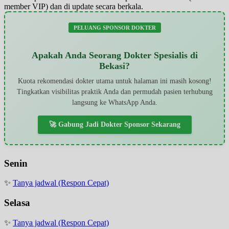
member VIP) dan di update secara berkala.
PELUANG SPONSOR DOKTER
Apakah Anda Seorang Dokter Spesialis di
Bekasi?
Kuota rekomendasi dokter utama untuk halaman ini masih kosong!
Tingkatkan visibilitas praktik Anda dan permudah pasien terhubung
langsung ke WhatsApp Anda.
🚀 Gabung Jadi Dokter Sponsor Sekarang
Senin
✨
Tanya jadwal (Respon Cepat)
Selasa
✨
Tanya jadwal (Respon Cepat)