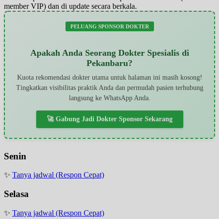
member VIP) dan di update secara berkala.
PELUANG SPONSOR DOKTER
Apakah Anda Seorang Dokter Spesialis di
Pekanbaru?
Kuota rekomendasi dokter utama untuk halaman ini masih kosong!
Tingkatkan visibilitas praktik Anda dan permudah pasien terhubung
langsung ke WhatsApp Anda.
🚀 Gabung Jadi Dokter Sponsor Sekarang
Senin
✨
Tanya jadwal (Respon Cepat)
Selasa
✨
Tanya jadwal (Respon Cepat)