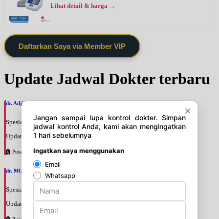
Lihat detail & harga →
Daftarkan Saya via Member VIP
Update Jadwal Dokter terbaru
dr. Adji Suprajitno, SpPD
Spesialis: Penyakit Dalam
Update terakhir: 2026-08-07 20:37:59
Pusat Pertamina
dr. MOCHAMAD PASHA, SpPD
Spesialis: Penyakit Dalam
Update terakhir: 2026-08-07 20:35:45
Pusat Pertamina