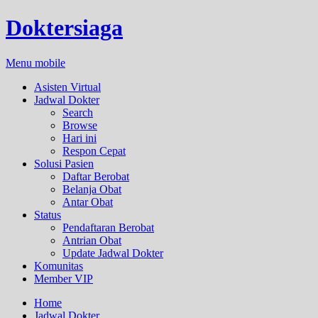
Doktersiaga
Menu mobile
Asisten Virtual
Jadwal Dokter
Search
Browse
Hari ini
Respon Cepat
Solusi Pasien
Daftar Berobat
Belanja Obat
Antar Obat
Status
Pendaftaran Berobat
Antrian Obat
Update Jadwal Dokter
Komunitas
Member VIP
Home
Jadwal Dokter