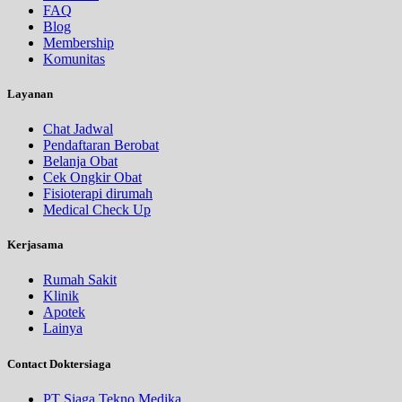
FAQ
Blog
Membership
Komunitas
Layanan
Chat Jadwal
Pendaftaran Berobat
Belanja Obat
Cek Ongkir Obat
Fisioterapi dirumah
Medical Check Up
Kerjasama
Rumah Sakit
Klinik
Apotek
Lainya
Contact Doktersiaga
PT Siaga Tekno Medika