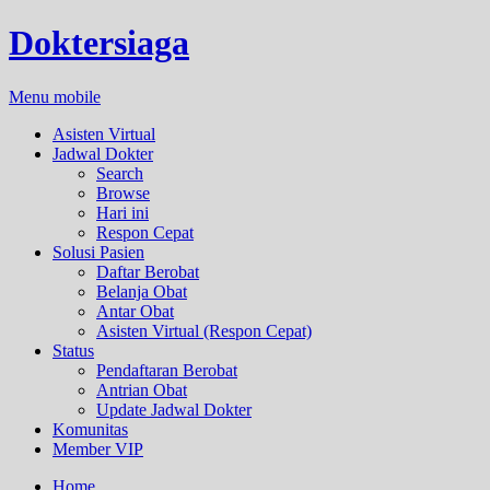
Doktersiaga
Menu mobile
Asisten Virtual
Jadwal Dokter
Search
Browse
Hari ini
Respon Cepat
Solusi Pasien
Daftar Berobat
Belanja Obat
Antar Obat
Asisten Virtual (Respon Cepat)
Status
Pendaftaran Berobat
Antrian Obat
Update Jadwal Dokter
Komunitas
Member VIP
Home