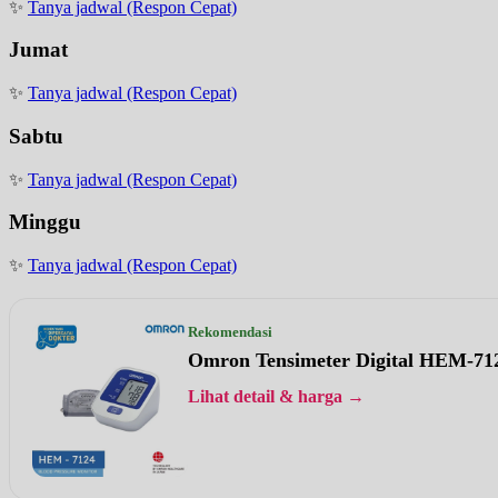
✨
Tanya jadwal (Respon Cepat)
Jumat
✨
Tanya jadwal (Respon Cepat)
Sabtu
✨
Tanya jadwal (Respon Cepat)
Minggu
✨
Tanya jadwal (Respon Cepat)
Rekomendasi
Omron Tensimeter Digital HEM-71
Lihat detail & harga →