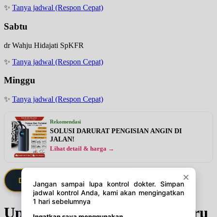
✨
Tanya jadwal (Respon Cepat)
Sabtu
dr Wahju Hidajati SpKFR
✨
Tanya jadwal (Respon Cepat)
Minggu
✨
Tanya jadwal (Respon Cepat)
Rekomendasi
SOLUSI DARURAT PENGISIAN ANGIN DI
JALAN!
Lihat detail & harga →
Daftarkan Saya via Member VIP
Update Jadwal Dokter terbaru