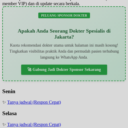
member VIP) dan di update secara berkala.
PELUANG SPONSOR DOKTER
Apakah Anda Seorang Dokter Spesialis di
Jakarta?
Kuota rekomendasi dokter utama untuk halaman ini masih kosong!
Tingkatkan visibilitas praktik Anda dan permudah pasien terhubung
langsung ke WhatsApp Anda.
🚀 Gabung Jadi Dokter Sponsor Sekarang
Senin
✨
Tanya jadwal (Respon Cepat)
Selasa
✨
Tanya jadwal (Respon Cepat)