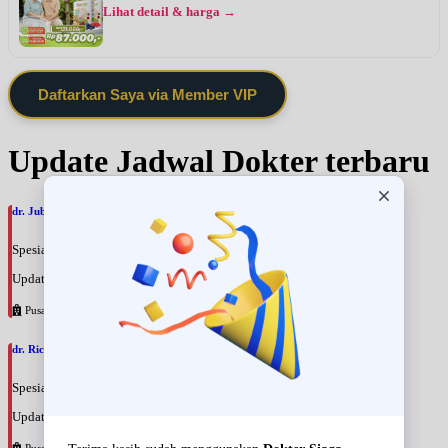
Lihat detail & harga →
Daftarkan Saya via Member VIP
Update Jadwal Dokter terbaru
dr. Jubelhki Sirait, SpS
Spesialis: Saraf
Update terakhir: 2026-08-09 13:18:26
Pusat Pertamina
dr. Ricky Maurice Emil, SpKFR
Spesialis: Rehabilitasi Medik
Update terakhir: 2026-08-09 13:10:21
Pusat Pertamina