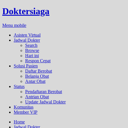
Doktersiaga
Menu mobile
Asisten Virtual
Jadwal Dokter
Search
Browse
Hari ini
Respon Cepat
Solusi Pasien
Daftar Berobat
Belanja Obat
Antar Obat
Status
Pendaftaran Berobat
Antrian Obat
Update Jadwal Dokter
Komunitas
Member VIP
Home
Jadwal Dokter