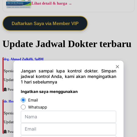
Lihat detail & harga →
Daftarkan Saya via Member VIP
Update Jadwal Dokter terbaru
drg. Ahmad Zulkifli, SpBM
Spesialis: Gigi
Update terakhir: 2026-08-06 12:42:05
Pusat Pertamina
dr. Hery Mardani, SpAn
Spesialis: Anestesi
Update terakhir: 2026-08-06 11:17:24
Pusat Pertamina