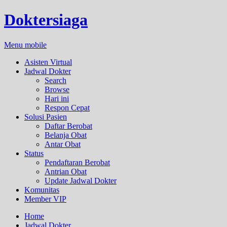
Doktersiaga
Menu mobile
Asisten Virtual
Jadwal Dokter
Search
Browse
Hari ini
Respon Cepat
Solusi Pasien
Daftar Berobat
Belanja Obat
Antar Obat
Status
Pendaftaran Berobat
Antrian Obat
Update Jadwal Dokter
Komunitas
Member VIP
Home
Jadwal Dokter