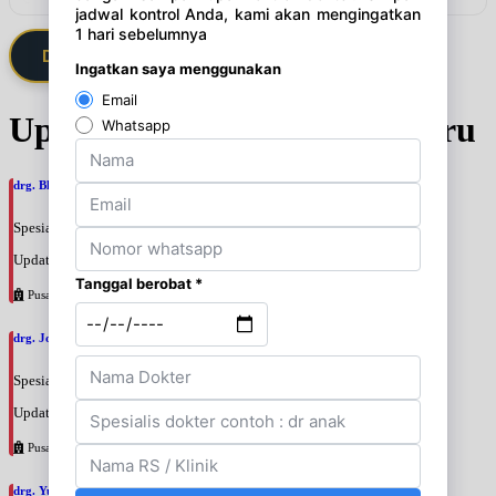
Daftarkan Saya via Member VIP
Update Jadwal Dokter terbaru
drg. Bhunga Ayuningtias, SpPros
Spesialis: Gigi
Update terakhir: 2026-08-07 11:28:10
Pusat Pertamina
drg. Joko Prihantono, SpPros
Spesialis: Gigi
Update terakhir: 2026-08-07 11:26:00
Pusat Pertamina
drg. Yuri Desi Pratamasari, SpKGA