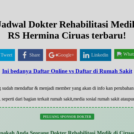
Jadwal Dokter Rehabilitasi Medi
RS Hermina Ciruas terbaru!
What
Tweet
Share
Google+
Linkedin
Ini bedanya Daftar Online vs Daftar di Rumah Sakit
 yg sudah mendaftar & menjadi member yang akan di info kan perubaha
 seperti dari bagian terkait rumah sakit,media sosial rumah sakit atau
PELUANG SPONSOR DOKTER
pakah Anda Seorang Dokter Rehabilitasi Medik di Cirua