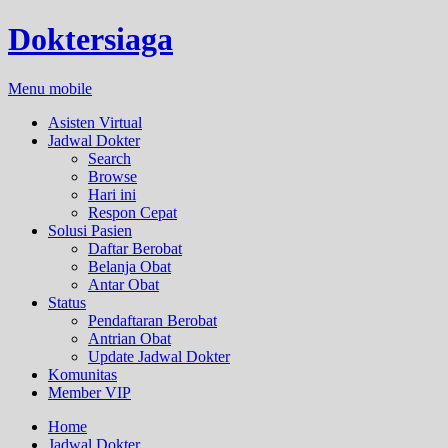
Doktersiaga
Menu mobile
Asisten Virtual
Jadwal Dokter
Search
Browse
Hari ini
Respon Cepat
Solusi Pasien
Daftar Berobat
Belanja Obat
Antar Obat
Status
Pendaftaran Berobat
Antrian Obat
Update Jadwal Dokter
Komunitas
Member VIP
Home
Jadwal Dokter