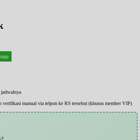
k
sapp
n jadwalnya
pun verifikasi manual via telpon ke RS tersebut (khusus member VIP)
s?