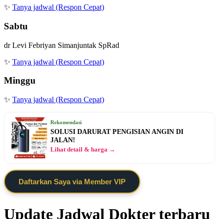
✨
Tanya jadwal (Respon Cepat)
Sabtu
dr Levi Febriyan Simanjuntak SpRad
✨
Tanya jadwal (Respon Cepat)
Minggu
✨
Tanya jadwal (Respon Cepat)
Rekomendasi
SOLUSI DARURAT PENGISIAN ANGIN DI
JALAN!
Lihat detail & harga →
Daftarkan Saya via Member VIP
Update Jadwal Dokter terbaru