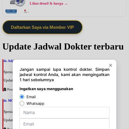
Lihat detail & harga →
Daftarkan Saya via Member VIP
Update Jadwal Dokter terbaru
dr. Adji Suprajitno, SpPD
Spesialis: Penyakit Dalam
Update terakhir: 2026-08-07 20:37:59
Pusat Pertamina
dr. MOCHAMAD PASHA, SpPD
Spesialis: Penyakit Dalam
Update terakhir: 2026-08-07 20:35:45
Pusat Pertamina