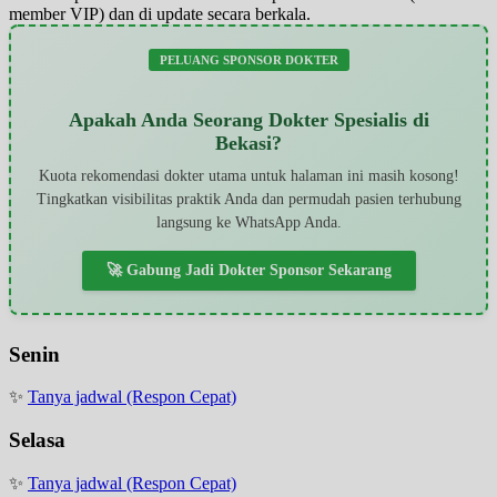
member VIP) dan di update secara berkala.
PELUANG SPONSOR DOKTER
Apakah Anda Seorang Dokter Spesialis di
Bekasi?
Kuota rekomendasi dokter utama untuk halaman ini masih kosong!
Tingkatkan visibilitas praktik Anda dan permudah pasien terhubung
langsung ke WhatsApp Anda.
🚀 Gabung Jadi Dokter Sponsor Sekarang
Senin
✨
Tanya jadwal (Respon Cepat)
Selasa
✨
Tanya jadwal (Respon Cepat)