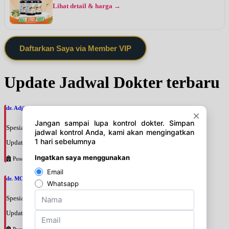
Lihat detail & harga →
Daftarkan Saya via Member VIP
Update Jadwal Dokter terbaru
dr. Adji Suprajitno, SpPD
Spesialis: Penyakit Dalam
Update terakhir: 2026-08-07 20:37:59
Pusat Pertamina
dr. MOCHAMAD PASHA, SpPD
Spesialis: Penyakit Dalam
Update terakhir: 2026-08-07 20:35:45
Pusat Pertamina