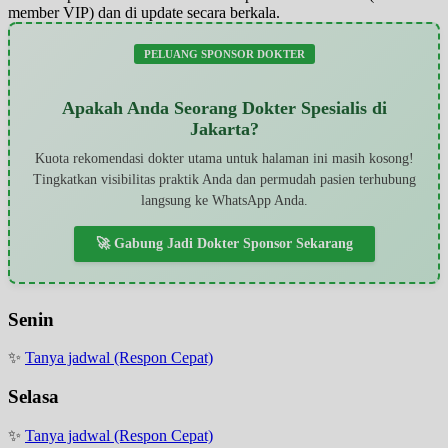
member VIP) dan di update secara berkala.
PELUANG SPONSOR DOKTER
Apakah Anda Seorang Dokter Spesialis di
Jakarta?
Kuota rekomendasi dokter utama untuk halaman ini masih kosong!
Tingkatkan visibilitas praktik Anda dan permudah pasien terhubung
langsung ke WhatsApp Anda.
🚀 Gabung Jadi Dokter Sponsor Sekarang
Senin
✨
Tanya jadwal (Respon Cepat)
Selasa
✨
Tanya jadwal (Respon Cepat)