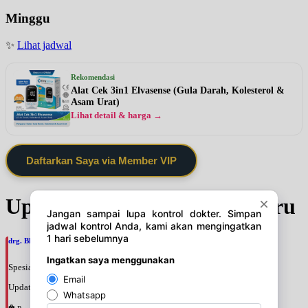
Minggu
✨
Lihat jadwal
Rekomendasi
Alat Cek 3in1 Elvasense (Gula Darah, Kolesterol &
Asam Urat)
Lihat detail & harga →
Daftarkan Saya via Member VIP
Update Jadwal Dokter terbaru
drg. Bhunga Ayuningtias, SpPros
Spesialis: Gigi
Update terakhir: 2026-08-07 11:28:10