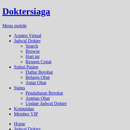
Doktersiaga
Menu mobile
Asisten Virtual
Jadwal Dokter
Search
Browse
Hari ini
Respon Cepat
Solusi Pasien
Daftar Berobat
Belanja Obat
Antar Obat
Status
Pendaftaran Berobat
Antrian Obat
Update Jadwal Dokter
Komunitas
Member VIP
Home
Jadwal Dokter