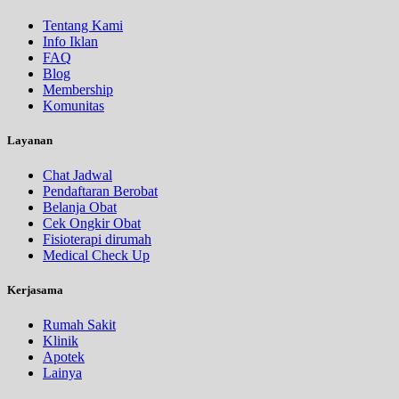
Tentang Kami
Info Iklan
FAQ
Blog
Membership
Komunitas
Layanan
Chat Jadwal
Pendaftaran Berobat
Belanja Obat
Cek Ongkir Obat
Fisioterapi dirumah
Medical Check Up
Kerjasama
Rumah Sakit
Klinik
Apotek
Lainya