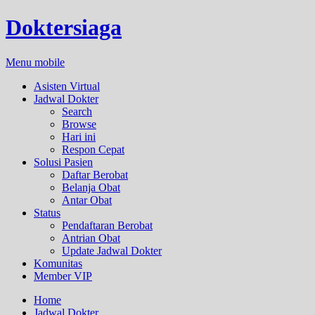
Doktersiaga
Menu mobile
Asisten Virtual
Jadwal Dokter
Search
Browse
Hari ini
Respon Cepat
Solusi Pasien
Daftar Berobat
Belanja Obat
Antar Obat
Status
Pendaftaran Berobat
Antrian Obat
Update Jadwal Dokter
Komunitas
Member VIP
Home
Jadwal Dokter