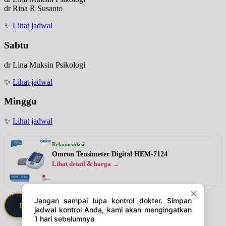
dr Rina R Susanto
✨
Lihat jadwal
Sabtu
dr Lina Muksin Psikologi
✨
Lihat jadwal
Minggu
✨
Lihat jadwal
Rekomendasi
Omron Tensimeter Digital HEM-7124
Lihat detail & harga →
Daftarkan Saya via Member VIP