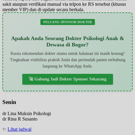
sakit ataupun verifikasi manual via telpon ke RS tersebut (khusus
member VIP) dan di update secara berkala.
PELUANG SPONSOR DOKTER
Apakah Anda Seorang Dokter Psikologi Anak &
Dewasa di Bogor?
Kuota rekomendasi dokter utama untuk halaman ini masih kosong!
Tingkatkan visibilitas praktik Anda dan permudah pasien terhubung
langsung ke WhatsApp Anda.
🚀 Gabung Jadi Dokter Sponsor Sekarang
Senin
dr Lina Muksin Psikologi
dr Rina R Susanto
✨
Lihat jadwal