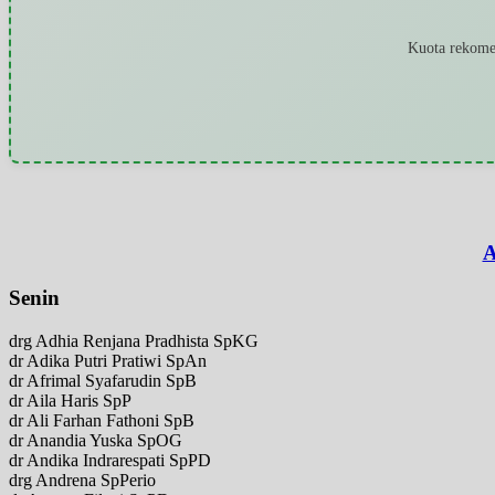
Kuota rekomen
A
Senin
drg Adhia Renjana Pradhista SpKG
dr Adika Putri Pratiwi SpAn
dr Afrimal Syafarudin SpB
dr Aila Haris SpP
dr Ali Farhan Fathoni SpB
dr Anandia Yuska SpOG
dr Andika Indrarespati SpPD
drg Andrena SpPerio