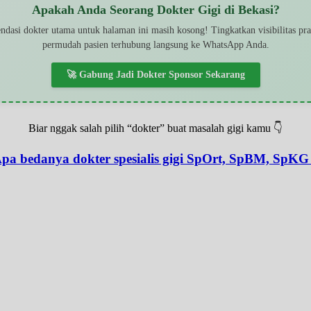
Apakah Anda Seorang Dokter Gigi di Bekasi?
dasi dokter utama untuk halaman ini masih kosong! Tingkatkan visibilitas pr
permudah pasien terhubung langsung ke WhatsApp Anda.
🚀 Gabung Jadi Dokter Sponsor Sekarang
Biar nggak salah pilih “dokter” buat masalah gigi kamu 👇
pa bedanya dokter spesialis gigi SpOrt, SpBM, SpKG