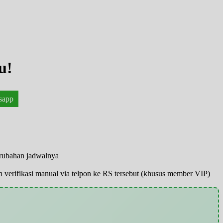
u!
sapp
erubahan jadwalnya
pun verifikasi manual via telpon ke RS tersebut (khusus member VIP)