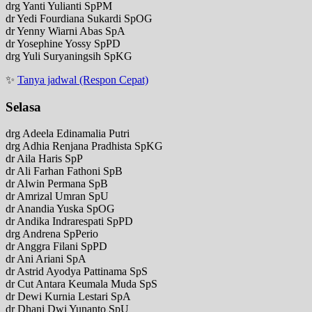
drg Yanti Yulianti SpPM
dr Yedi Fourdiana Sukardi SpOG
dr Yenny Wiarni Abas SpA
dr Yosephine Yossy SpPD
drg Yuli Suryaningsih SpKG
✨
Tanya jadwal (Respon Cepat)
Selasa
drg Adeela Edinamalia Putri
drg Adhia Renjana Pradhista SpKG
dr Aila Haris SpP
dr Ali Farhan Fathoni SpB
dr Alwin Permana SpB
dr Amrizal Umran SpU
dr Anandia Yuska SpOG
dr Andika Indrarespati SpPD
drg Andrena SpPerio
dr Anggra Filani SpPD
dr Ani Ariani SpA
dr Astrid Ayodya Pattinama SpS
dr Cut Antara Keumala Muda SpS
dr Dewi Kurnia Lestari SpA
dr Dhani Dwi Yunanto SpU