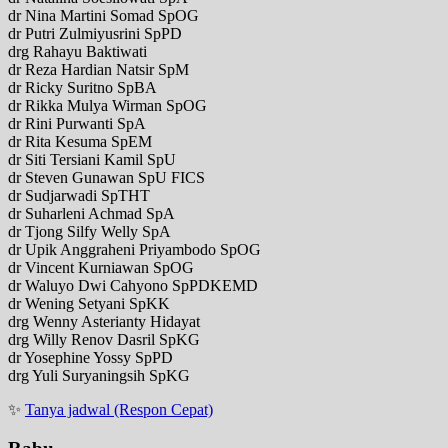
dr Nina Martini Somad SpOG
dr Putri Zulmiyusrini SpPD
drg Rahayu Baktiwati
dr Reza Hardian Natsir SpM
dr Ricky Suritno SpBA
dr Rikka Mulya Wirman SpOG
dr Rini Purwanti SpA
dr Rita Kesuma SpEM
dr Siti Tersiani Kamil SpU
dr Steven Gunawan SpU FICS
dr Sudjarwadi SpTHT
dr Suharleni Achmad SpA
dr Tjong Silfy Welly SpA
dr Upik Anggraheni Priyambodo SpOG
dr Vincent Kurniawan SpOG
dr Waluyo Dwi Cahyono SpPDKEMD
dr Wening Setyani SpKK
drg Wenny Asterianty Hidayat
drg Willy Renov Dasril SpKG
dr Yosephine Yossy SpPD
drg Yuli Suryaningsih SpKG
✨
Tanya jadwal (Respon Cepat)