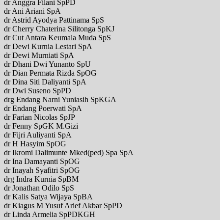
dr Anggra Filani SpPD
dr Ani Ariani SpA
dr Astrid Ayodya Pattinama SpS
dr Cherry Chaterina Silitonga SpKJ
dr Cut Antara Keumala Muda SpS
dr Dewi Kurnia Lestari SpA
dr Dewi Murniati SpA
dr Dhani Dwi Yunanto SpU
dr Dian Permata Rizda SpOG
dr Dina Siti Daliyanti SpA
dr Dwi Suseno SpPD
drg Endang Narni Yuniasih SpKGA
dr Endang Poerwati SpA
dr Farian Nicolas SpJP
dr Fenny SpGK M.Gizi
dr Fijri Auliyanti SpA
dr H Hasyim SpOG
dr Ikromi Dalimunte Mked(ped) Spa SpA
dr Ina Damayanti SpOG
dr Inayah Syafitri SpOG
drg Indra Kurnia SpBM
dr Jonathan Odilo SpS
dr Kalis Satya Wijaya SpBA
dr Kiagus M Yusuf Arief Akbar SpPD
dr Linda Armelia SpPDKGH