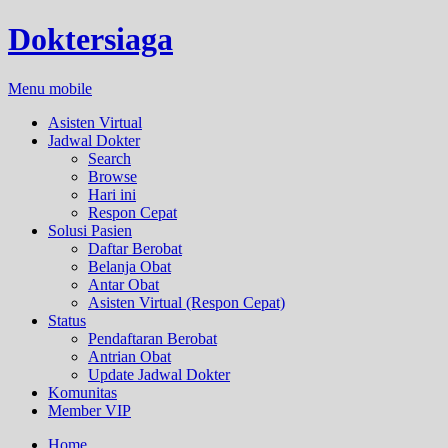
Doktersiaga
Menu mobile
Asisten Virtual
Jadwal Dokter
Search
Browse
Hari ini
Respon Cepat
Solusi Pasien
Daftar Berobat
Belanja Obat
Antar Obat
Asisten Virtual (Respon Cepat)
Status
Pendaftaran Berobat
Antrian Obat
Update Jadwal Dokter
Komunitas
Member VIP
Home