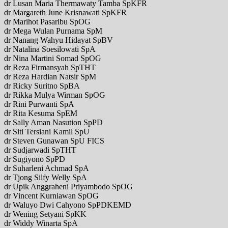
dr Lusan Maria Thermawaty Tamba SpKFR
dr Margareth June Krisnawati SpKFR
dr Marihot Pasaribu SpOG
dr Mega Wulan Purnama SpM
dr Nanang Wahyu Hidayat SpBV
dr Natalina Soesilowati SpA
dr Nina Martini Somad SpOG
dr Reza Firmansyah SpTHT
dr Reza Hardian Natsir SpM
dr Ricky Suritno SpBA
dr Rikka Mulya Wirman SpOG
dr Rini Purwanti SpA
dr Rita Kesuma SpEM
dr Sally Aman Nasution SpPD
dr Siti Tersiani Kamil SpU
dr Steven Gunawan SpU FICS
dr Sudjarwadi SpTHT
dr Sugiyono SpPD
dr Suharleni Achmad SpA
dr Tjong Silfy Welly SpA
dr Upik Anggraheni Priyambodo SpOG
dr Vincent Kurniawan SpOG
dr Waluyo Dwi Cahyono SpPDKEMD
dr Wening Setyani SpKK
dr Widdy Winarta SpA