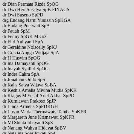
dr Dian Permata Rizda SpOG
dr Dwi Heri Susatya SpB FINACS
dr Dwi Suseno SpPD
drg Endang Narni Yuniasih SpKGA
dr Endang Poerwati SpA
dr Fatiah SpM
dr Fenny SpGK M.Gizi
dr Fijri Auliyanti SpA
dr Geraldine Nolscelly SpKJ
dr Gracia Angga Widjaja SpA
dr H Hasyim SpOG
dr Ina Damayanti SpOG
dr Inayah Syafitri SpOG
dr Indra Cakra SpA
dr Jonathan Odilo SpS
dr Kalis Satya Wijaya SpBA
dr Keshia Amalia Mivina Mudia SpKK
dr Kiagus M Yusuf Arief Akbar SpPD
dr Kurniawan Prakoso SpJP
dr Linda Armelia SpPDKGH
dr Lusan Maria Thermawaty Tamba SpKFR
dr Margareth June Krisnawati SpKFR
dr Ml Shinta Irbayanti SpS
dr Nanang Wahyu Hidayat SpBV
dr Natalina Soesilowati SpA